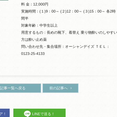
料 金：12,000円
実施時間：(１)9：00～ (２)12：00～ (３)15：00～ 各2時
間半
対象年齢：中学生以上
用意するもの：長めの靴下、着替え 乗り物酔いのしやす
方は酔い止め薬
問い合わせ先・集合場所：オーシャンデイズ ＴＥＬ：
0123-25-4133
記事一覧へ戻る
前の記事へ
ェア！
LINEで送る！