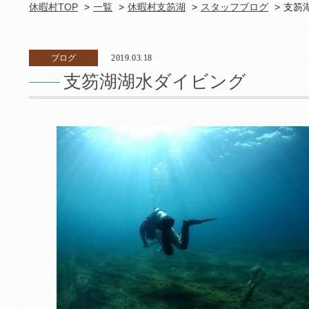
休暇村TOP
一覧
休暇村支笏湖
スタッフブログ
支笏
ブログ
2019.03.18
支笏湖湖水ダイビング