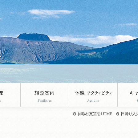
休暇村支笏湖 HOME
日帰り入