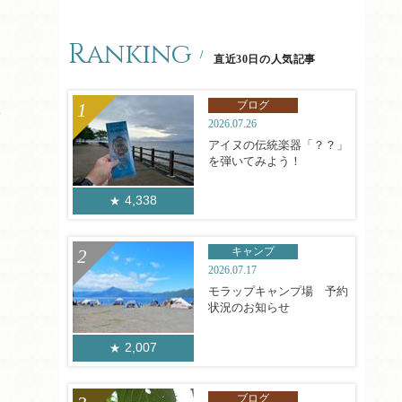
Ranking
直近30日の人気記事
ブログ
い
2026.07.26
アイヌの伝統楽器「？？」
を弾いてみよう！
4,338
キャンプ
2026.07.17
モラップキャンプ場 予約
状況のお知らせ
2,007
ブログ