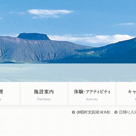
休暇村支笏湖 HOME
日帰り入