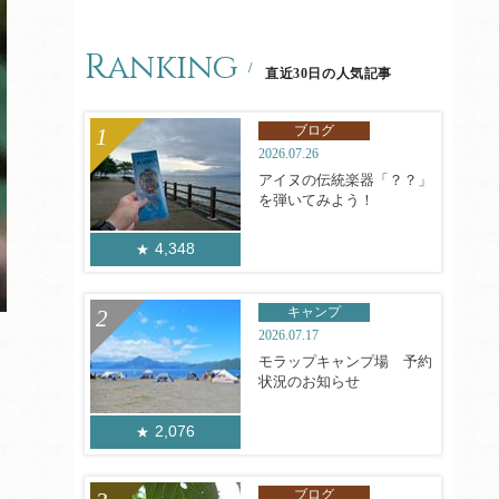
Ranking
直近30日の人気記事
ブログ
2026.07.26
アイヌの伝統楽器「？？」
を弾いてみよう！
4,348
キャンプ
2026.07.17
モラップキャンプ場 予約
状況のお知らせ
2,076
ブログ