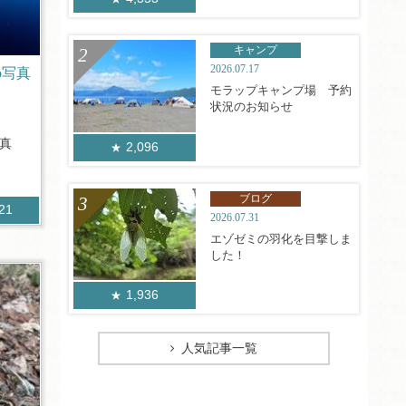
キャンプ
2026.07.17
to写真
モラップキャンプ場 予約
状況のお知らせ
写真
2,096
ブログ
521
2026.07.31
エゾゼミの羽化を目撃しま
した！
1,936
人気記事一覧