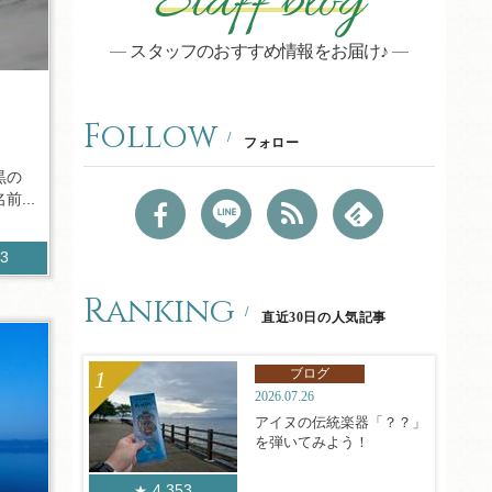
Staff blog
スタッフのおすすめ情報をお届け♪
Follow
フォロー
黒の
...
33
Ranking
直近30日の人気記事
ブログ
2026.07.26
アイヌの伝統楽器「？？」
を弾いてみよう！
4,353