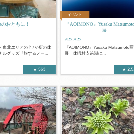
イベント
旅のおともに！
『AOIMONO』Yusaku Matsumo
展
2025.04.25
・東北エリアの全7か所の休
『AOIMONO』Yusaku Matsumoto
ルグッズ『旅するノー...
展 休暇村支笏湖に...
563
2,