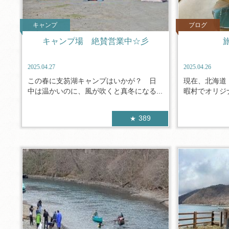
キャンプ
ブログ
キャンプ場 絶賛営業中☆彡
2025.04.27
2025.04.26
この春に支笏湖キャンプはいかが？ 日
現在、北海道
中は温かいのに、風が吹くと真冬になる...
暇村でオリジナ
389