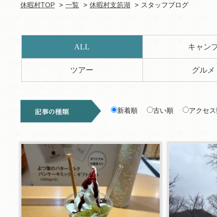
休暇村TOP
一覧
休暇村支笏湖
スタッフブログ
ALL
キャン
ツアー
グルメ
新着順
古い順
アクセス