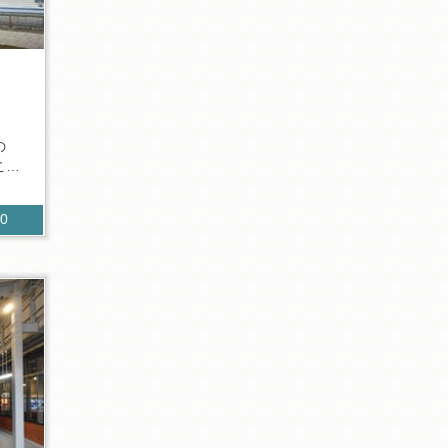
」
の
こち
50