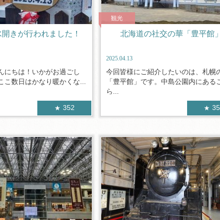
観光
水開きが行われました！
北海道の社交の華「豊平館
2025.04.13
んにちは！いかがお過ごし
今回皆様にご紹介したいのは、札幌
こ数日はかなり暖かくな...
「豊平館」です。中島公園内にある
ら...
352
3