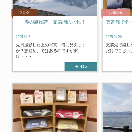
ブログ
お知らせ
春の風物詩、支笏湖の水鏡！
支笏湖で釣
2025.04.21
2025.04.20
先日撮影した上の写真、何に見えます
支笏湖で楽し
か？恵庭岳、ではあるのですが実
だけでございま
は・・・...
415