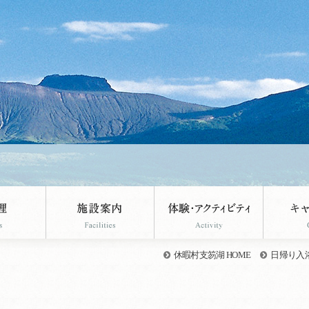
休暇村支笏湖 HOME
日帰り入