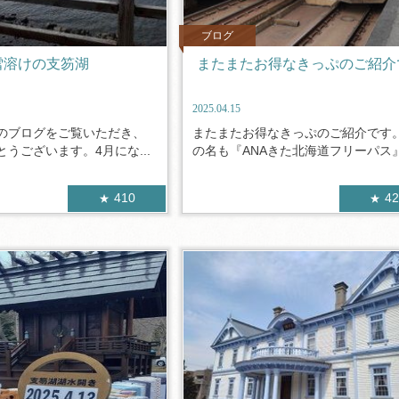
ブログ
雪溶けの支笏湖
またまたお得なきっぷのご紹介
2025.04.15
のブログをご覧いただき、
またまたお得なきっぷのご紹介です
うございます。4月にな...
の名も『ANAきた北海道フリーパス』.
410
4