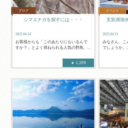
ブログ
イベント
シマエナガを探すには・・・
支笏湖湖
2025.04.14
2025.04.13
お客様からも「このあたりにもいるんで
みなさん、こ
すか？」とよく尋ねられる人気の野鳥、...
でしょうか。こ
1,209