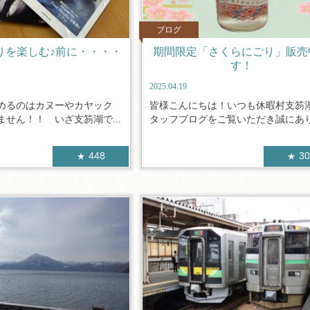
ブログ
りを楽しむ♪前に・・・・
期間限定「さくらにごり」販売
す！
2025.04.19
めるのはカヌーやカヤック
皆様こんにちは！いつも休暇村支笏
せん！！ いざ支笏湖で...
タッフブログをご覧いただき誠にありが
448
3