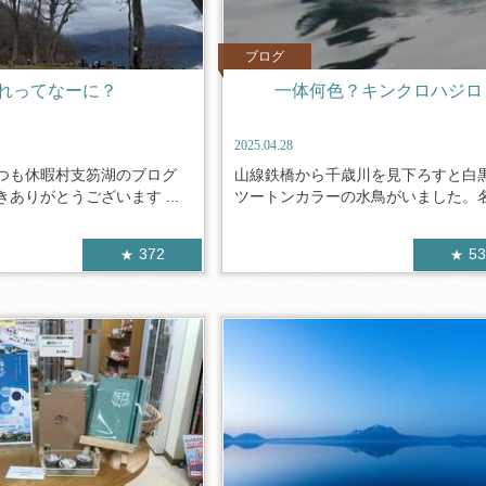
ブログ
れってなーに？
一体何色？キンクロハジロ
2025.04.28
つも休暇村支笏湖のブログ
山線鉄橋から千歳川を見下ろすと白
ありがとうございます ...
ツートンカラーの水鳥がいました。名前
372
5