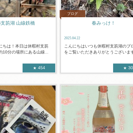
ブログ
支笏湖 山線鉄橋
春みっけ！
2025.04.22
にちは！本日は休暇村支笏
こんにちはいつも休暇村支笏湖のブ
10分の場所にある山線...
をご覧いただきありがとうございます。
454
3