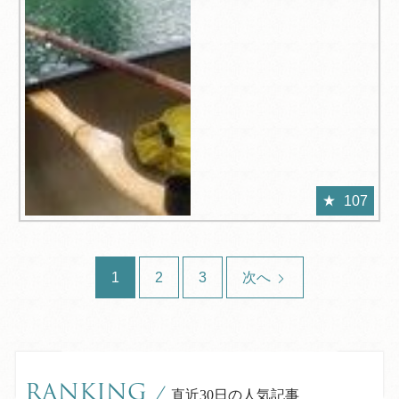
107
1
2
3
次へ
RANKING
/
直近30日の人気記事