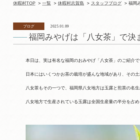
休暇村TOP
一覧
休暇村志賀島
スタッフブログ
福岡
ブログ
2025.01.09
福岡みやげは「八女茶」で決
本日は、実は有名な福岡のおみやげ「八女茶」のご紹介で
日本にはいくつかお茶の栽培が盛んな地域があり、その土
八女茶もその一つで、福岡県八女地方は玉露と煎茶の名生
八女地方で生産されている玉露は全国生産量の半分を占め