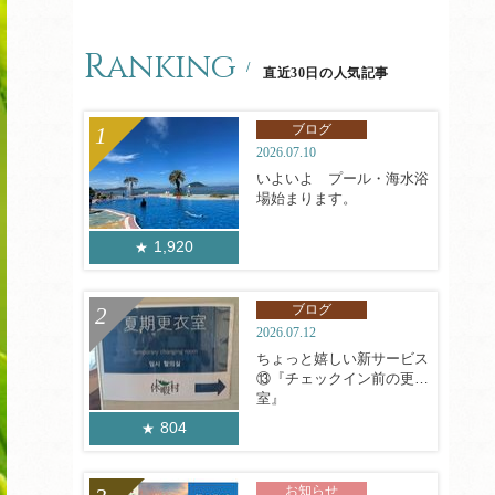
Ranking
直近30日の人気記事
ブログ
2026.07.10
いよいよ プール・海水浴
場始まります。
1,920
ブログ
2026.07.12
ちょっと嬉しい新サービス
⑬『チェックイン前の更衣
室』
804
お知らせ