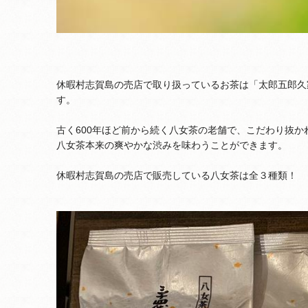
休暇村志賀島の売店で取り扱っているお茶は「太郎五郎久
す。
古く600年ほど前から続く八女茶の老舗で、こだわり抜か
八女茶本来の爽やかな渋みを味わうことができます。
休暇村志賀島の売店で販売している八女茶は全３種類！