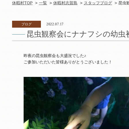
休暇村TOP
一覧
休暇村志賀島
スタッフブログ
昆虫
ブログ
2022.07.17
昆虫観察会にナナフシの幼虫
昨夜の昆虫観察会も大盛況でした♪
ご参加いただいた皆様ありがとうございました！