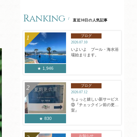
Ranking
直近30日の人気記事
ブログ
2026.07.10
いよいよ プール・海水浴
場始まります。
1,946
ブログ
2026.07.12
ちょっと嬉しい新サービス
⑬『チェックイン前の更衣
室』
830
お知らせ