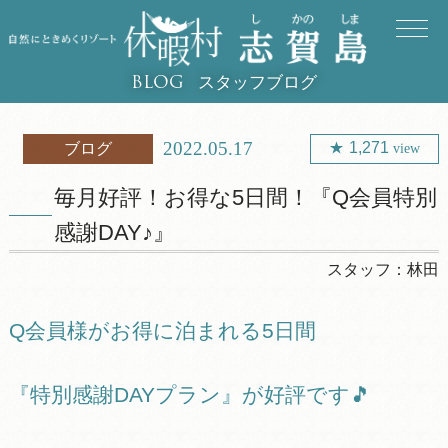
スタッフブログ
BLOG
2022.05.17
1,271
ブログ
view
毎月好評！お得な5日間！『Q会員特別
感謝DAY♪』
スタッフ：
林田
Q会員様がお得に泊まれる5日間
『特別感謝DAYプラン』が好評です🎵