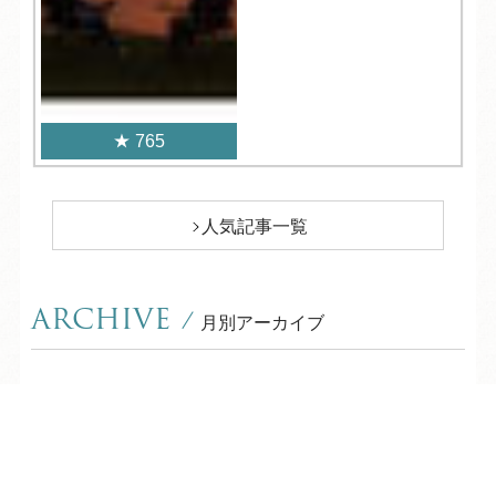
765
人気記事一覧
ARCHIVE
/
月別アーカイブ
2026年 (144)
08月 (3)
TEL
ログイン
宿泊予約
空室検索
2025年 (365)
07月 (16)