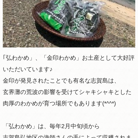
｢弘わかめ」、「金印わかめ」お土産として大好評
いただいています♪
金印が発見されたことでも有名な志賀島は、
玄界灘の荒波の影響を受けてシャキシャキとした
肉厚のわかめが育つ場所でもあります(*^^*)
「弘わかめ」は、毎年2月中旬頃から
志賀島弘地区の漁師さんの手によって収穫されま