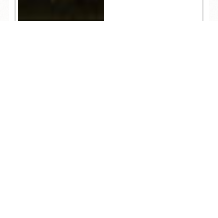
780
TEL
ログイン
宿泊予約
空室検索
人気記事一覧
ARCHIVE
/
月別アーカイブ
2026年 (144)
08月 (3)
2025年 (365)
07月 (16)
12月 (31)
2024年 (360)
06月 (13)