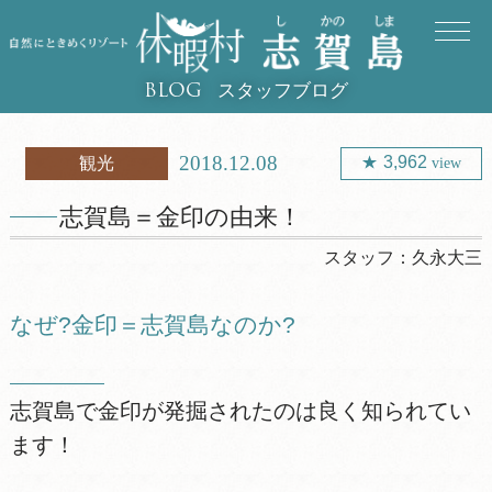
スタッフブログ
BLOG
2018.12.08
3,962
観光
view
志賀島＝金印の由来！
スタッフ：
久永大三
なぜ?金印＝志賀島なのか?
志賀島で金印が発掘されたのは良く知られてい
ます！