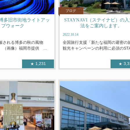
ブログ
博多旧市街地ライトアッ
STAYNAVI（ステイナビ）の
プウォーク
法をご案内します。
2022.10.14
催される博多の秋の風物
全国旅行支援「新たな福岡の避密の
夜 （画像）福岡市提供
観光キャンペーンの利用に必須のSTA.
1,231
3,