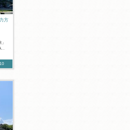
入力方
旅」
..
310