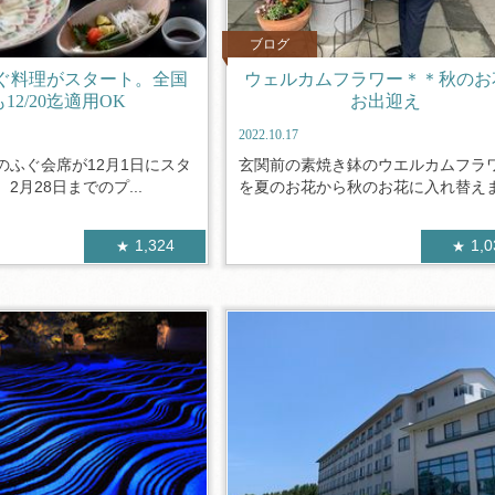
ブログ
らふぐ料理がスタート。全国
ウェルカムフラワー＊＊秋のお
12/20迄適用OK
お出迎え
2022.10.17
のふぐ会席が12月1日にスタ
玄関前の素焼き鉢のウエルカムフラ
2月28日までのプ...
を夏のお花から秋のお花に入れ替えまし
1,324
1,