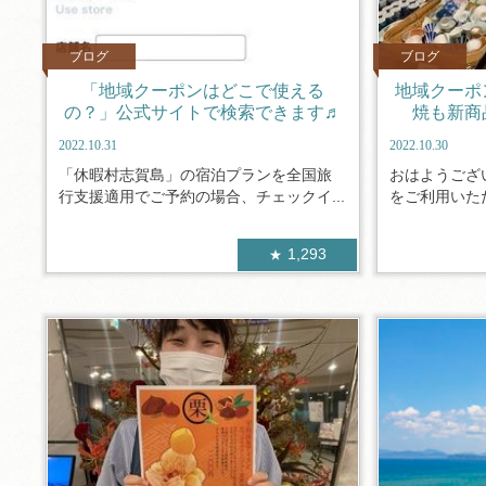
ブログ
ブログ
「地域クーポンはどこで使える
地域クーポ
の？」公式サイトで検索できます♬
焼も新商
2022.10.31
2022.10.30
「休暇村志賀島」の宿泊プランを全国旅
おはようござ
行支援適用でご予約の場合、チェックイ...
をご利用いただ
1,293