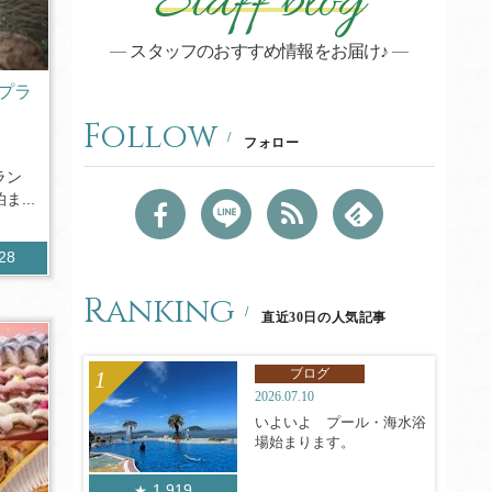
Staff blog
スタッフのおすすめ情報をお届け♪
プラ
Follow
フォロー
ラン
...
328
Ranking
直近30日の人気記事
ブログ
2026.07.10
いよいよ プール・海水浴
場始まります。
1,919