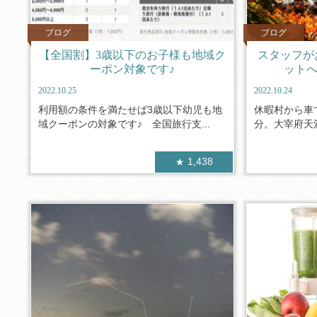
ブログ
ブログ
【全国割】3歳以下のお子様も地域ク
スタッフが
ーポン対象です♪
ットへ
2022.10.25
2022.10.24
利用額の条件を満たせば3歳以下幼児も地
休暇村から車
域クーポンの対象です♪ 全国旅行支...
分。大宰府天満
1,438