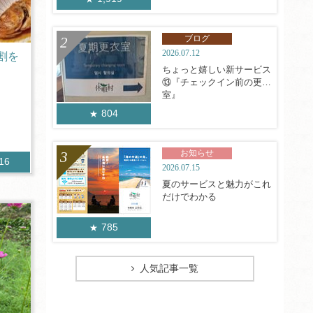
ブログ
2026.07.12
割を
♪
ちょっと嬉しい新サービス
⑬『チェックイン前の更衣
室』
す。
804
お知らせ
316
2026.07.15
夏のサービスと魅力がこれ
だけでわかる
785
人気記事一覧