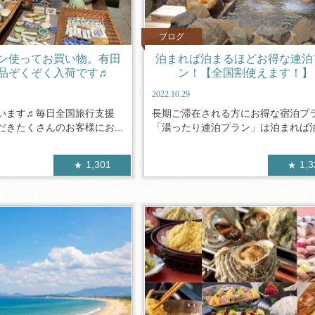
ブログ
ン使ってお買い物。有田
泊まれば泊まるほどお得な連泊
品ぞくぞく入荷です♬
ン！【全国割使えます！】
2022.10.29
います♬毎日全国旅行支援
長期ご滞在される方にお得な宿泊プ
きたくさんのお客様にお...
「湯ったり連泊プラン」は泊まれば泊ま
1,301
1,