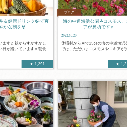
ブログ
丼＆健康ドリンク🍃で爽
海の中道海浜公園☘コスモス、
やかな朝を🍃
アが見頃です♬
2022.10.20
います♬朝からすがすがし
休暇村から車で15分の海の中道海浜
日が続いています♬朝食...
では、ただいまコスモスやコキアが見.
1,291
1,