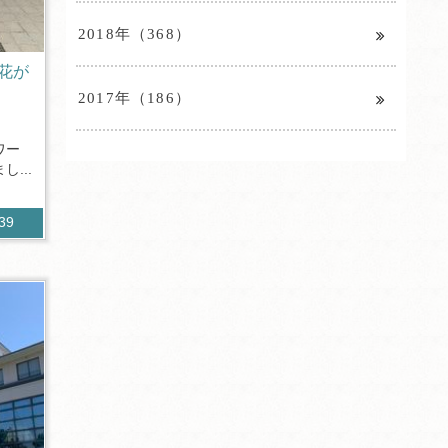
2018年（368）
花が
2017年（186）
ワー
...
039