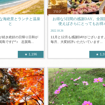
ブログ
な海絶景とランチと温泉
お得な5日間の感謝DAY。全国
と
使えばさらにとってもお得
2022.10.26
が続き絶好の日帰り日和が
11月と12月も感謝DAYがございま
島です(^^♪ 志賀島...
毎月、大変好評いただいています...
1,196
1,