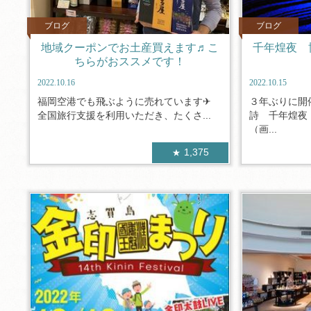
ブログ
ブログ
地域クーポンでお土産買えます♬こ
千年煌夜 
ちらがおススメです！
2022.10.16
2022.10.15
福岡空港でも飛ぶように売れています✈
３年ぶりに開
全国旅行支援を利用いただき、たくさ...
詩 千年煌
（画...
1,375