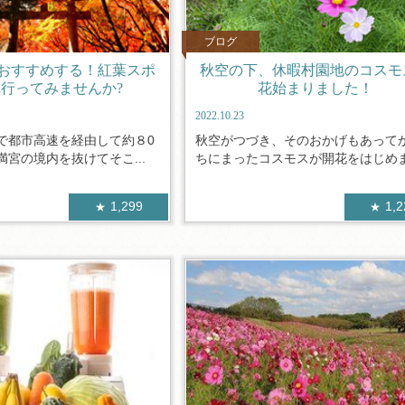
ブログ
おすすめする！紅葉スポ
秋空の下、休暇村園地のコスモ
行ってみませんか?
花始まりました！
2022.10.23
で都市高速を経由して約８0
秋空がつづき、そのおかげもあって
宮の境内を抜けてそこ...
ちにまったコスモスが開花をはじめまし
1,299
1,