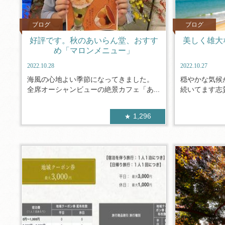
ブログ
ブログ
好評です。秋のあいらん堂、おすす
美しく雄大
め「マロンメニュー」
2022.10.28
2022.10.27
海風の心地よい季節になってきました。
穏やかな気候
全席オーシャンビューの絶景カフェ「あ...
続いてます志賀
1,296