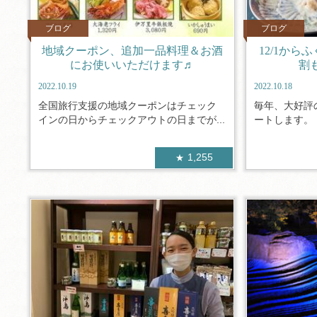
ブログ
ブログ
地域クーポン、追加一品料理＆お酒
12/1か
にお使いいただけます♬
割も
2022.10.19
2022.10.18
全国旅行支援の地域クーポンはチェック
毎年、大好評
インの日からチェックアウトの日までが...
ートします。 
1,255