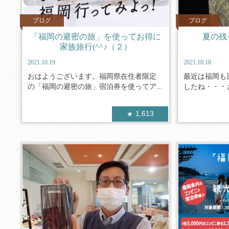
ブログ
ブログ
「福岡の避密の旅」を使ってお得に
夏の残
家族旅行(^^♪（２）
2021.10.19
2021.10.18
おはようございます。福岡県在住者限定
最近は福岡も
の「福岡の避密の旅」宿泊券を使ってア...
したね・・・さ
1,613