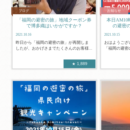
ブログ
お知らせ
「福岡の避密の旅」地域クーポン券
本日AM1
で博多織はいかがですか？
の避密
2021.10.16
2021.10.15
昨日から「福岡の避密の旅」が再開しま
おはようござ
したが、おかげさまでたくさんのお客様...
「福岡の避密の
1,889