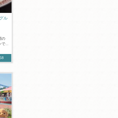
グル
岡の
...
558