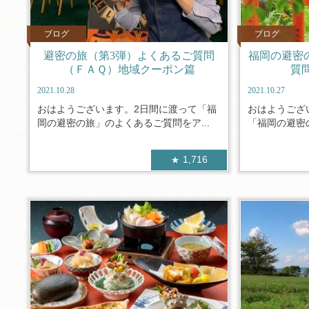
ブログ
ブログ
避密の旅（第3弾）よくあるご質問
福岡の避密
（ＦＡＱ）地域クーポン篇
質
2021.10.28
2021.10.27
おはようございます。2日間に渡って「福
おはようござ
岡の避密の旅」のよくあるご質問をア...
「福岡の避密の
1,716