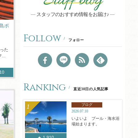
Staff blog
スタッフのおすすめ情報をお届け♪
島ポ
！
Follow
フォロー
った
..
410
Ranking
直近30日の人気記事
ブログ
2026.07.10
いよいよ プール・海水浴
場始まります。
1,910