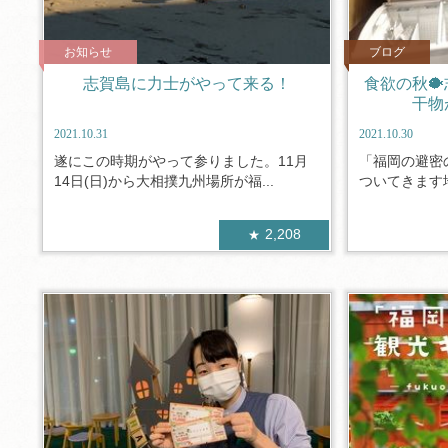
お知らせ
ブログ
志賀島に力士がやって来る！
食欲の秋
干物
2021.10.31
2021.10.30
遂にこの時期がやって参りました。11月
「福岡の避密
14日(日)から大相撲九州場所が福...
ついてきます地
2,208