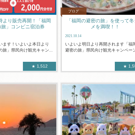
ブログ
0時より販売再開！「福岡
「福岡の避密の旅」を使って冬
の旅」コンビニ宿泊券
メを満喫！！
2021.10.14
います！いよいよ本日より
いよいよ明日より再開されます「福
旅」県民向け観光キャン...
避密の旅」県民向け観光キャンペーンで
1,512
1,