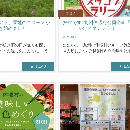
ブログ
の下、園地のコスモスが
好評です♪九州休暇村合同企画
き始めました！
かけスタンプラリー」
2021.10.23
が続き雨の日が無く心配し
たたいま、九州の休暇村グループ施
・先週し久しぶりに、ほ...
４カ所において休暇村６０周年を記念し
1,149
1,