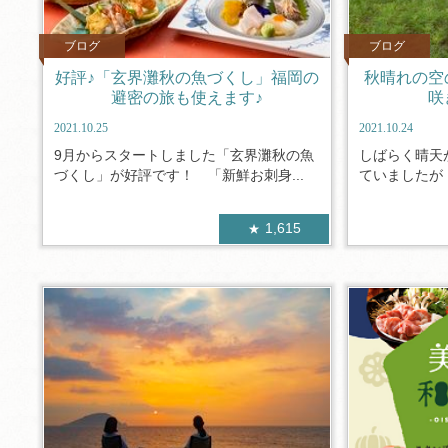
ブログ
ブログ
好評♪「玄界灘秋の魚づくし」福岡の
秋晴れの空
避密の旅も使えます♪
咲
2021.10.25
2021.10.24
9月からスタートしました「玄界灘秋の魚
しばらく晴天
づくし」が好評です！ 「新鮮お刺身...
ていましたが・
1,615