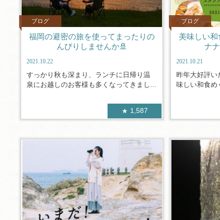
ブログ
ブログ
福岡の避密の旅を使ってまったりの
美味しい和
んびりしませんか🚢
ナナ
2021.10.22
2021.10.21
すっかり秋も深まり、ランチに日帰り温
昨年大好評い
泉にお越しのお客様も多くなってきまし...
味しい和食めぐ
1,587