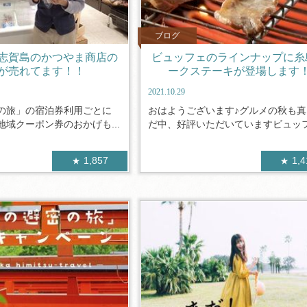
ブログ
志賀島のかつやま商店の
ビュッフェのラインナップに糸
が売れてます！！
ークステーキが登場します
2021.10.29
の旅」の宿泊券利用ごとに
おはようございます♪グルメの秋も真
域クーポン券のおかげも...
だ中、好評いただいていますビュッフ.
1,857
1,