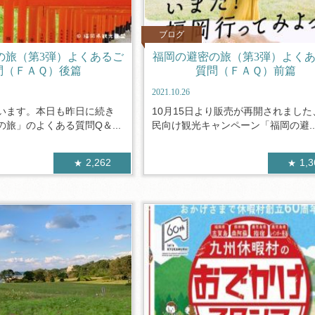
ブログ
の旅（第3弾）よくあるご
福岡の避密の旅（第3弾）よく
問（ＦＡＱ）後篇
質問（ＦＡＱ）前篇
2021.10.26
います。本日も昨日に続き
10月15日より販売が再開されました
旅」のよくある質問Q＆...
民向け観光キャンペーン「福岡の避..
2,262
1,