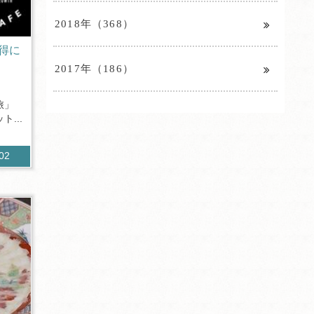
2018年（368）
得に
2017年（186）
旅」
...
402