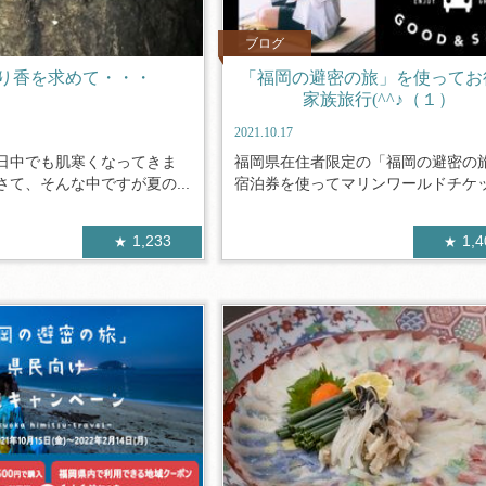
ブログ
り香を求めて・・・
「福岡の避密の旅」を使ってお
家族旅行(^^♪（１）
2021.10.17
日中でも肌寒くなってきま
福岡県在住者限定の「福岡の避密の
て、そんな中ですが夏の...
宿泊券を使ってマリンワールドチケット
1,233
1,