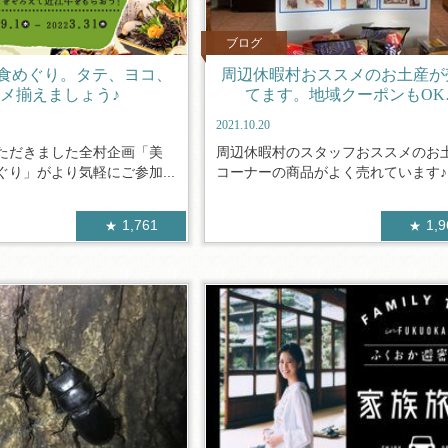
ブログ
食めぐり。タテ、ヨコ、
周辺休暇村おススメのお土産が
メ揃えましょう♪
てます。地域クーポンもOK
2021.10.20
ただきました全村企画「美
周辺休暇村のスタッフおススメのお
り」がより気軽にご参加...
コーナーの商品がよく売れています♪ 
1,761
1,