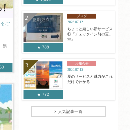
ブログ
2026.07.12
あるご
ちょっと嬉しい新サービス
⑬『チェックイン前の更衣
室』
、県
788
.
お知らせ
369
2026.07.15
夏のサービスと魅力がこれ
だけでわかる
772
人気記事一覧