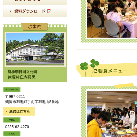
磐梯朝日国立公園
休暇村庄内羽黒
〒997-0211
鶴岡市羽黒町手向字羽黒山8番地
0235-62-4270