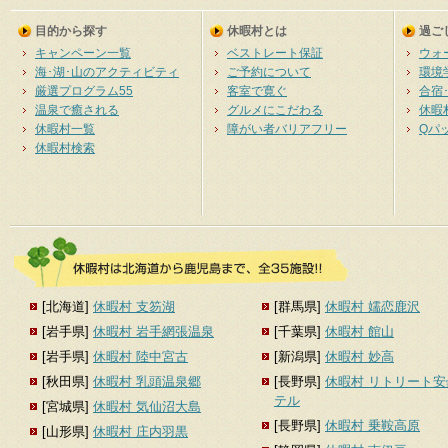
目的から探す
休暇村とは
過ご
キャンペーン一覧
ベストレート保証
ウォ
海･湖･山のアクティビティ
ご予約について
環境
厳選プログラム55
客室で寛ぐ
合宿
温泉で癒される
グルメにこだわる
休暇
休暇村一覧
障がい者バリアフリー
Qパ
休暇村検索
[北海道]
休暇村 支笏湖
[群馬県]
休暇村 嬬恋鹿沢
[岩手県]
休暇村 岩手網張温泉
[千葉県]
休暇村 館山
[岩手県]
休暇村 陸中宮古
[新潟県]
休暇村 妙高
[秋田県]
休暇村 乳頭温泉郷
[長野県]
休暇村 リトリート
テル
[宮城県]
休暇村 気仙沼大島
[長野県]
休暇村 乗鞍高原
[山形県]
休暇村 庄内羽黒