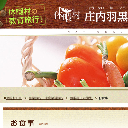
休暇村TOP
修学旅行・環境学習旅行
休暇村庄内羽黒
お食事