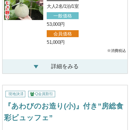
大人2名/1泊/1室
一般価格
53,000円
会員価格
51,000円
※消費税込
詳細をみる
現地決済
Q会員割引
『あわびのお造り(小)』付き”房総食
彩ビュッフェ”