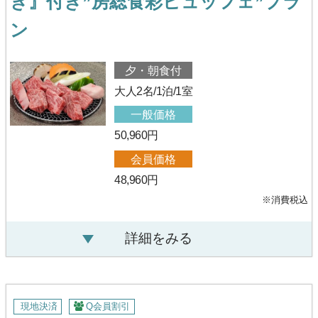
き』付き”房総食彩ビュッフェ”プラ
ン
夕・朝食付
大人2名/1泊/1室
一般価格
50,960円
会員価格
48,960円
※消費税込
詳細をみる
現地決済
Q会員割引