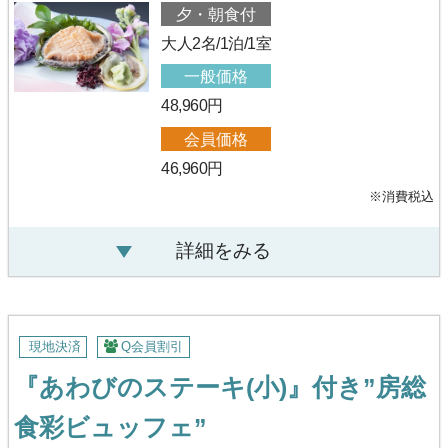
夕・朝食付
大人2名/1泊/1室
一般価格
48,960円
会員価格
46,960円
※消費税込
詳細をみる
現地決済
Q会員割引
『あわびのステーキ(小)』付き”房総
食彩ビュッフェ”