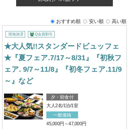
おすすめ順
安い順
高い順
現地決済
Q会員割引
★大人気!!スタンダードビュッフェ
★『夏フェア.7/17～8/31』『初秋フ
ェア. 9/7～11/8』『初冬フェア.11/9
～』など
夕・朝食付
大人2名/1泊/1室
一般価格
45,000円～47,000円