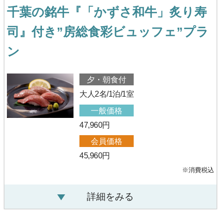
千葉の銘牛『「かずさ和牛」炙り寿
司』付き”房総食彩ビュッフェ”プラ
ン
夕・朝食付
大人2名/1泊/1室
一般価格
47,960円
会員価格
45,960円
※消費税込
詳細をみる