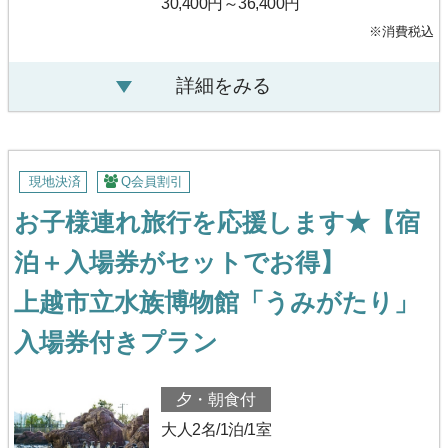
30,400円～36,400円
※消費税込
詳細をみる
現地決済
Q会員割引
お子様連れ旅行を応援します★【宿
泊＋入場券がセットでお得】
上越市立水族博物館「うみがたり」
入場券付きプラン
夕・朝食付
大人2名/1泊/1室