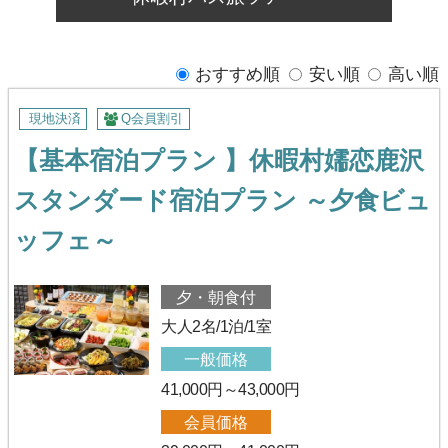
おすすめ順
安い順
高い順
現地決済
Q会員割引
【基本宿泊プラン 】休暇村嬬恋鹿沢
スタンダード宿泊プラン ～夕食ビュ
ッフェ～
夕・朝食付
大人2名/1泊/1室
一般価格
41,000円～43,000円
会員価格