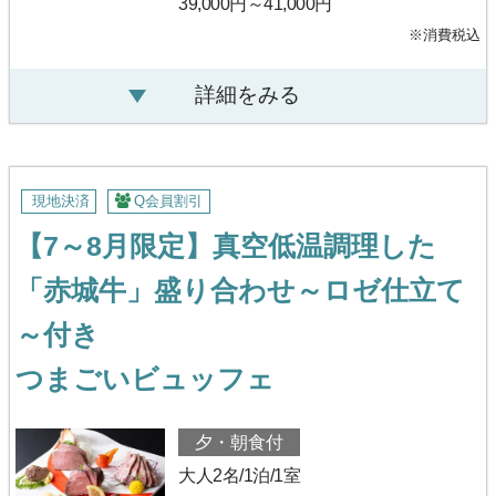
39,000円～41,000円
※消費税込
詳細をみる
現地決済
Q会員割引
【7～8月限定】真空低温調理した
「赤城牛」盛り合わせ～ロゼ仕立て
～付き
つまごいビュッフェ
夕・朝食付
大人2名/1泊/1室