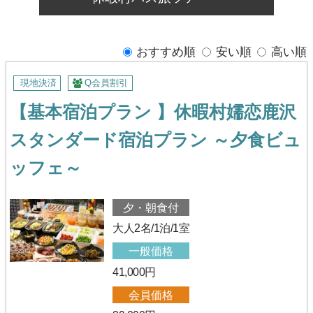
おすすめ順
安い順
高い順
現地決済
Q会員割引
【基本宿泊プラン 】休暇村嬬恋鹿沢
スタンダード宿泊プラン ～夕食ビュ
ッフェ～
夕・朝食付
大人2名/1泊/1室
一般価格
41,000円
会員価格