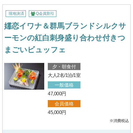
現地決済
Q会員割引
嬬恋イワナ＆群馬ブランドシルクサ
ーモンの紅白刺身盛り合わせ付きつ
まごいビュッフェ
夕・朝食付
大人2名/1泊/1室
一般価格
47,000円
会員価格
45,000円
※消費税込