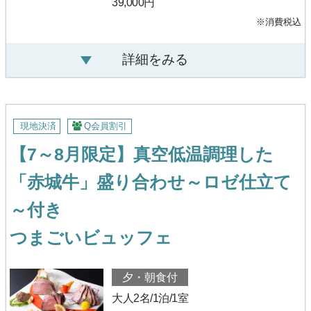
39,000円
※消費税込
詳細をみる
現地決済
Q会員割引
【7～8月限定】真空低温調理した
「赤城牛」盛り合わせ～ロゼ仕立て
～付き
つまごいビュッフェ
夕・朝食付
大人2名/1泊/1室