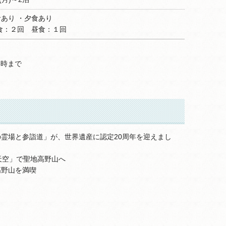
食あり ・夕食あり
食：２回 昼食：１回
8時まで
霊場と参詣道」が、世界遺産に認定20周年を迎えまし
N天空」で聖地高野山へ
高野山を満喫