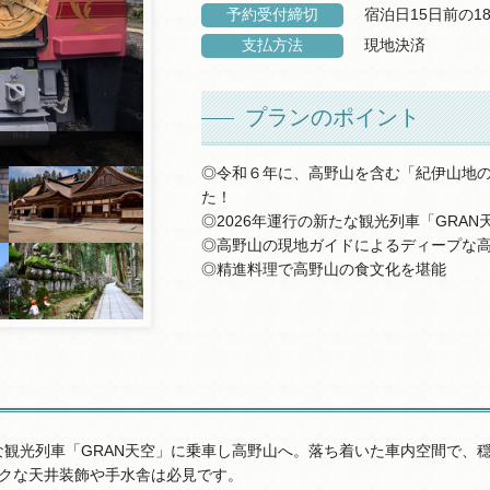
予約受付締切
宿泊日15日前の1
支払方法
現地決済
プランのポイント
◎令和６年に、高野山を含む「紀伊山地の
た！
◎2026年運行の新たな観光列車「GRA
◎高野山の現地ガイドによるディープな
◎精進料理で高野山の食文化を堪能
たな観光列車「GRAN天空」に乗車し高野山へ。落ち着いた車内空間で
ックな天井装飾や手水舎は必見です。