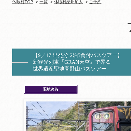
休暇村TOP
一覧
休暇村紀州加太
ご予約
【9／17 出発分 2泊5食付バスツアー】
新観光列車『GRAN天空』で昇る
世界遺産聖地高野山バスツアー