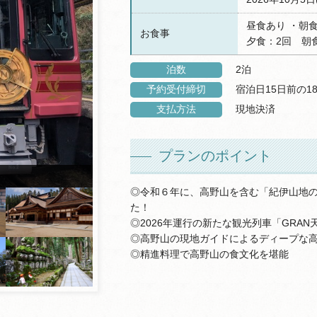
昼食あり ・朝
お食事
夕食：2回 朝
泊数
2泊
予約受付締切
宿泊日15日前の1
支払方法
現地決済
プランのポイント
◎令和６年に、高野山を含む「紀伊山地の
た！
◎2026年運行の新たな観光列車「GRA
◎高野山の現地ガイドによるディープな
◎精進料理で高野山の食文化を堪能