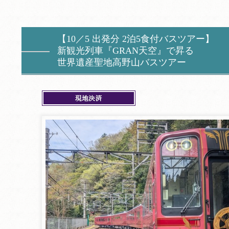
【10／5 出発分 2泊5食付バスツアー】
新観光列車『GRAN天空』で昇る
世界遺産聖地高野山バスツアー