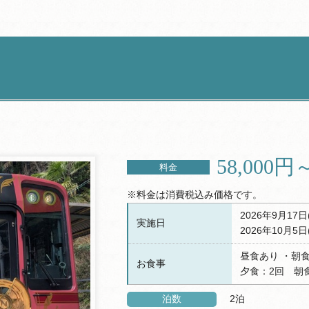
58,000円
料金
※料金は消費税込み価格です。
2026年9月17日
実施日
2026年10月5日
昼食あり ・朝
お食事
夕食：2回 朝
泊数
2泊