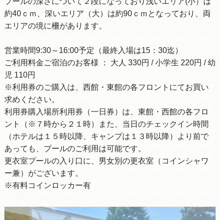
プールの深さについて２段になっており浅いエリア(小）は
約40ｃｍ、深いエリア（大）は約90ｃｍとなっており、両
エリアの境に柵があります。
営業時間9:30～16:00予定（最終入場は15：30迄）
ご利用料金ご宿泊のお客様 ： 大人 330円 / 小学生 220円 / 幼
児 110円
※利用券のご購入は、西館・東館の各フロントにてお買い
求めください。
利用券購入場所利用券（一日券）は、東館・西館の各フロ
ント（※７時から２１時）また、当日のチェックイン時間
（ホテルは１５時以降、キャンプは１３時以降）より前で
あっても、プールのご利用は可能です。
更衣室プールの入り口に、男女別の更衣室（コインシャワ
ー兼）がございます。
※有料コインロッカー有