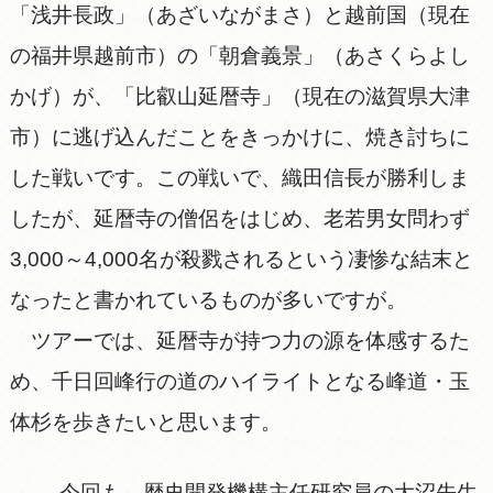
「浅井長政」（あざいながまさ）と越前国（現在
の福井県越前市）の「朝倉義景」（あさくらよし
かげ）が、「比叡山延暦寺」（現在の滋賀県大津
市）に逃げ込んだことをきっかけに、焼き討ちに
した戦いです。この戦いで、織田信長が勝利しま
したが、延暦寺の僧侶をはじめ、老若男女問わず
3,000～4,000名が殺戮されるという凄惨な結末と
なったと書かれているものが多いですが。
ツアーでは、延暦寺が持つ力の源を体感するた
め、千日回峰行の道のハイライトとなる峰道・玉
体杉を歩きたいと思います。
今回も 歴史開発機構主任研究員の大沼先生