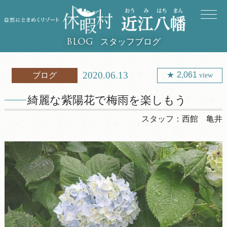
スタッフブログ
BLOG
2020.06.13
2,061
ブログ
view
綺麗な紫陽花で梅雨を楽しもう
スタッフ：
西館 亀井