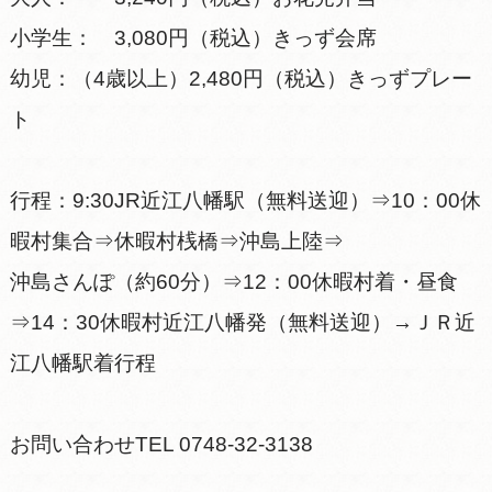
小学生： 3,080円（税込）きっず会席
幼児：（4歳以上）2,480円（税込）きっずプレー
ト
行程：9:30JR近江八幡駅（無料送迎）⇒10：00休
暇村集合⇒休暇村桟橋⇒沖島上陸⇒
沖島さんぽ（約60分）⇒12：00休暇村着・昼食
⇒14：30休暇村近江八幡発（無料送迎）→ＪＲ近
江八幡駅着行程
お問い合わせTEL 0748-32-3138