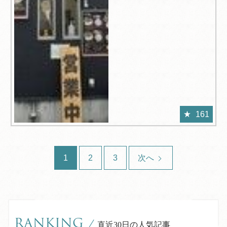
161
1
2
3
次へ
RANKING
/
直近30日の人気記事