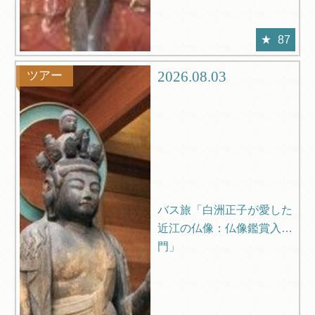
87
2026.08.03
ツアー
バス旅「白洲正子が愛した
近江の仏像：仏像鑑賞入
門」