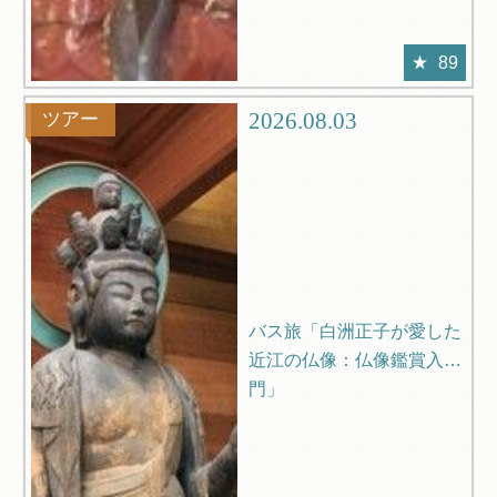
89
2026.08.03
ツアー
バス旅「白洲正子が愛した
近江の仏像：仏像鑑賞入
門」