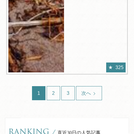
325
1
2
3
次へ
RANKING
/
直近30日の人気記事