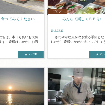
ブログ
を食べてみてください
みんなで楽しくＢＢＱ♪
2018.05.26
にちは。本日も良いお天気
, さわやかな風が吹き渡る季節とな
す。皆様はいかがにお過...
したが、皆様いかがお過ごしでしょう.
2,630
2,