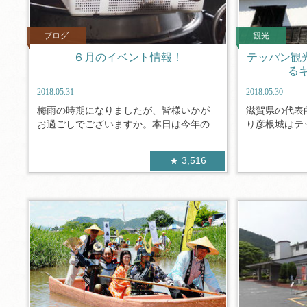
ブログ
観光
６月のイベント情報！
テッパン観
る
2018.05.31
2018.05.30
梅雨の時期になりましたが、皆様いかが
滋賀県の代表
お過ごしでございますか。本日は今年の...
り彦根城はテッ
3,516