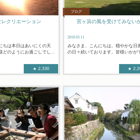
ブログ
なレクリエーション
宮ヶ浜の風を受けてみない
2018.05.11
にちは本日はあいにくの天
みなさま、こんにちは。穏やかな日
どのようにお過ごしでし...
の日々続いております。皆様いかがでお
2,330
2,