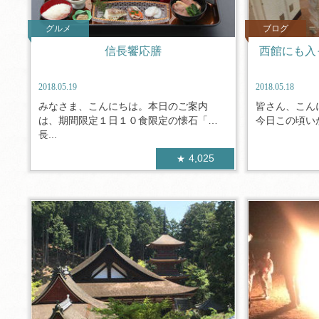
グルメ
ブログ
信長饗応膳
西館にも入
2018.05.19
2018.05.18
みなさま、こんにちは。本日のご案内
皆さん、こん
は、期間限定１日１０食限定の懐石「信
今日この頃いか
長...
4,025