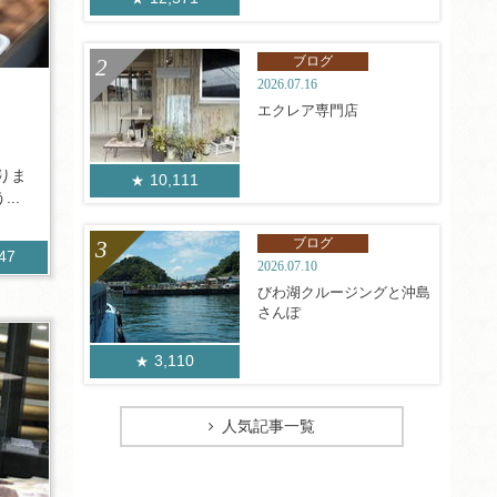
ブログ
2026.07.16
エクレア専門店
りま
10,111
..
ブログ
347
2026.07.10
びわ湖クルージングと沖島
さんぽ
3,110
人気記事一覧