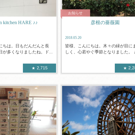
お知らせ
on kitchen HARE ♪♪
彦根の薔薇園
2018.05.20
にちは。日もだんだんと長
皆様、こんにちは。木々の緑が目に
が多くなりましたね。ド...
しく、心若やぐ季節となりました。 さ.
2,715
2,