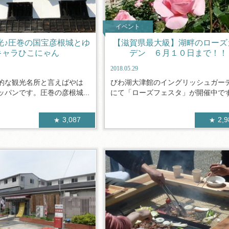
イベント
光♪圧巻の国宝彦根城とゆ
【滋賀県最大級】湖畔のローズ
キャラひこにゃん
デン ６月１０日まで！！
2018.05.29
的な観光名所と言えばやは
びわ湖大津館のイングリッシュガー
パンです。圧巻の彦根城...
にて「ローズフェスタ」が開催中です。
3,087
2,