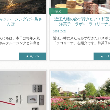
観光
みクルージングと沖島さ
近江八幡の必ず行きたい！和菓
んぽ
洋菓子コラボ♪「ラコリーナ
2018.05.23
んにちは。本日は毎年人気
近江八幡に来たら必ず行きたいスポ
みクルージングと沖島さ...
「ラコリーナ」を紹介です。和菓子の「
4,176
3,