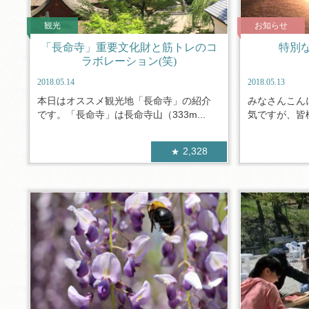
観光
お知らせ
「長命寺」重要文化財と筋トレのコ
特別
ラボレーション(笑)
2018.05.14
2018.05.13
本日はオススメ観光地「長命寺」の紹介
みなさんこん
です。「長命寺」は長命寺山（333m...
気ですが、皆様
2,328