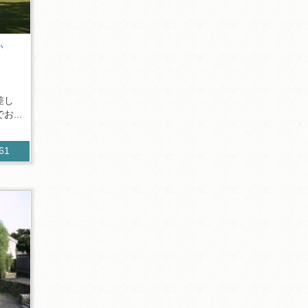
か
差し
...
261