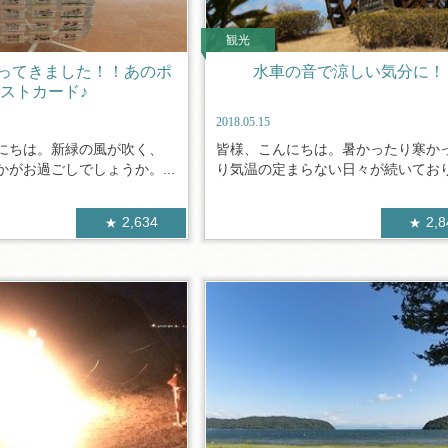
観光
ってきました！！あのポ
水車の音で涼しい気分に！
ストカード♪
2018.05.15
にちは。新緑の風が吹く、
皆様、こんにちは。暑かったり寒か
がお過ごしでしょうか。...
り気温の定まらない日々が続いておりま
2,634
2,