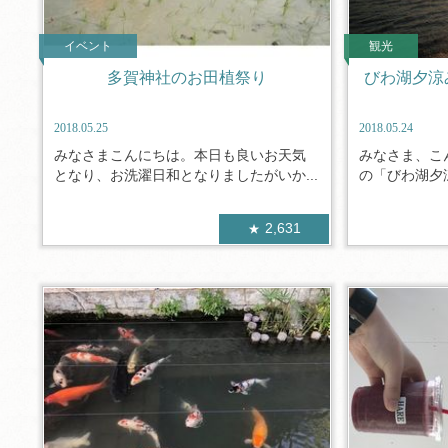
イベント
観光
多賀神社のお田植祭り
びわ湖夕涼
2018.05.25
2018.05.24
みなさまこんにちは。本日も良いお天気
みなさま、こ
となり、お洗濯日和となりましたがいか...
の「びわ湖夕涼
2,631