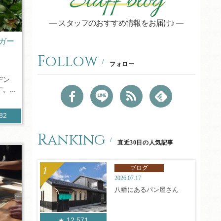
Staff blog
スタッフのおすすめ情報をお届け♪
ガー
Follow
フォロー
デン
...
982
Ranking
直近30日の人気記事
ブログ
2026.07.17
八幡にあるパン屋さん
12,571