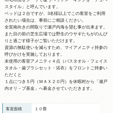
スタイル」と呼んでいます。
ベッドは２台ですが、3名様以上でこの客室をご利用
されたい場合は、事前にご相談ください。
全室南向きの間取りで瀬戸内海を望む事が出来ます。
また目の前の芝生広場では野生のウサギたちがのんび
りと過ごす様子がご覧いただけます。
資源の無駄使いを減らすため、マイアメニティ持参の
呼びかけを実施しております。
未使用の客室アメニティ４点（バスタオル・フェイス
タオル・歯ブラシセット・浴衣）をフロントご持参い
ただくと
１点につき５円（ＭＡＸ２０円）を休暇村から「瀬戸
内オリ－ブ基金」へ募金させていただきます。
客室面積
１０畳