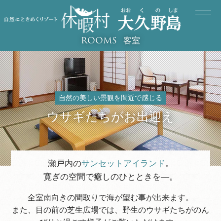
客室
ROOMS
自然の美しい景観を間近で感じる
ウサギたちがお出迎え
瀬戸内の
サンセットアイランド
。
寛ぎの空間で癒しのひとときを―。
全室南向きの間取りで海が望む事が出来ます。
また、目の前の芝生広場では、野生のウサギたちがのん