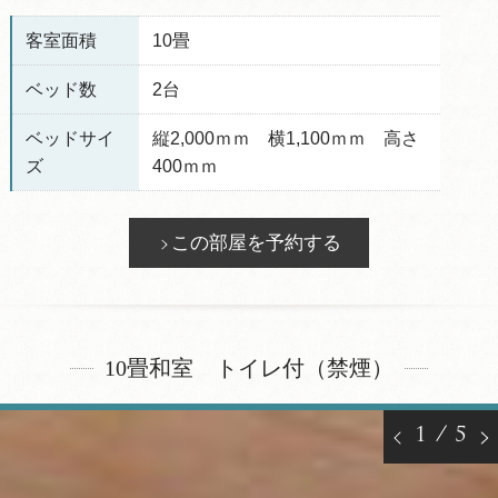
客室面積
10畳
ベッド数
2台
ベッドサイ
縦2,000ｍｍ 横1,100ｍｍ 高さ
ズ
400ｍｍ
この部屋を予約する
10畳和室 トイレ付（禁煙）
1
/
5