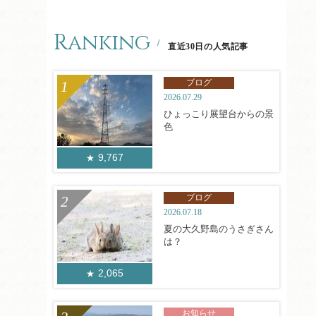
Ranking
直近30日の人気記事
ブログ
2026.07.29
ひょっこり展望台からの景
色
9,767
ブログ
2026.07.18
夏の大久野島のうさぎさん
は？
2,065
お知らせ