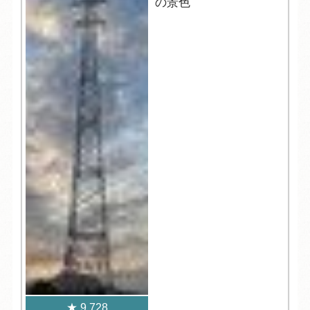
の景色
9,728