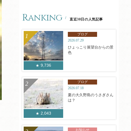
Ranking
直近30日の人気記事
ブログ
2026.07.29
ひょっこり展望台からの景
色
9,736
ブログ
2026.07.18
夏の大久野島のうさぎさん
は？
2,043
お知らせ