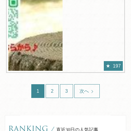
197
1
2
3
次へ
RANKING
/
直近30日の人気記事