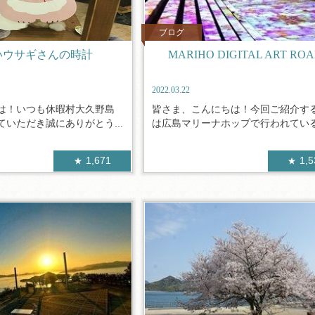
ブログ
いウサギさんの時計
MARIHO DIGITAL ART RO
2022.03.22
は！いつも休暇村大久野島
皆さま、こんにちは！今回ご紹介す
いただき誠にありがとう...
は広島マリーナホップで行われているM
1,671
1,