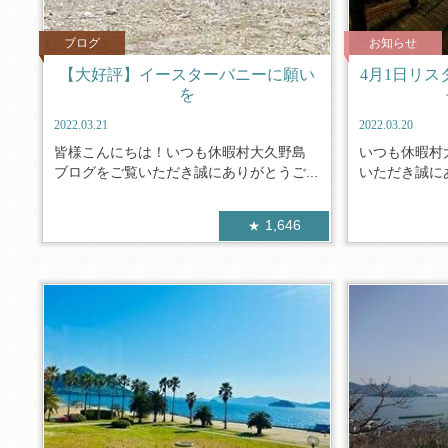
ブログ
お知らせ
【大好評】イースターバニーに願い
4月1日リ
を
2022.03.21
2022.03.20
皆様こんにちは！いつも休暇村大久野島
いつも休暇村
ブログをご覧いただき誠にありがとうご...
いただき誠にあ
1,646