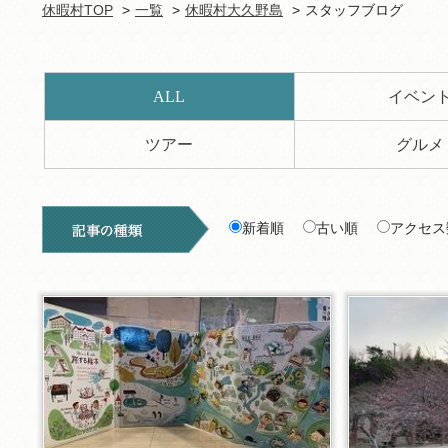
休暇村TOP
一覧
休暇村大久野島
スタッフブログ
ALL
イベン
ツアー
グルメ
新着順
古い順
アクセス