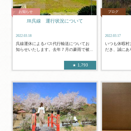
お知らせ
ブログ
JR呉線 運行状況について
2022.03.18
2022.03.17
呉線運休によるバス代行輸送についてお
いつも休暇村
知らせいたします。去年７月の豪雨で被...
だき、誠にあり
1,793