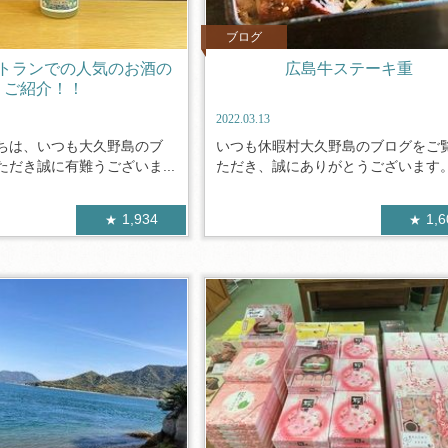
ブログ
トランでの人気のお酒の
広島牛ステーキ重
ご紹介！！
2022.03.13
ちは、いつも大久野島のブ
いつも休暇村大久野島のブログをご
だき誠に有難うございま...
ただき、誠にありがとうございます。 .
1,934
1,