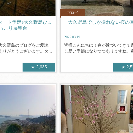
ブログ
スタート予定♪大久野島ひょ
大久野島でしか撮れない桜の
っこり展望台
2022.03.19
大久野島のブログをご愛読
皆様こんにちは！春が近づいてきて
りがとうございます。タ...
し易い季節になりつつありますね。春に
2,635
2,