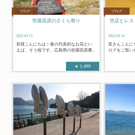
ブログ
ブログ
世羅高原のさくら祭り
売店とレス
2022.03.15
2022.03.14
皆様こんにちは！春の代表的なお花とい
皆さんこんに
えば、そう桜です。広島県の世羅高原農...
ログをご覧いた
1,489