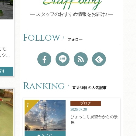
Staff blog
スタッフのおすすめ情報をお届け♪
Follow
フォロー
ミモ
...
974
Ranking
直近30日の人気記事
ブログ
2026.07.29
ひょっこり展望台からの景
色
9,771