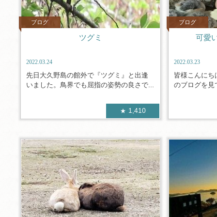
ブログ
ブログ
ツグミ
可愛
2022.03.24
2022.03.23
先日大久野島の館外で『ツグミ』と出逢
皆様こんにち
いました。鳥界でも屈指の姿勢の良さで...
のブログを見て
1,410