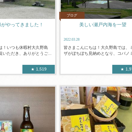
ブログ
節がやってきました！
美しい瀬戸内海を一望
2022.03.28
は！いつも休暇村大久野島
皆さまこんにちは！大久野島では、
いただき、ありがとうご...
ザがぼちぼち見納めとなり、コバノミツ
1,519
1,