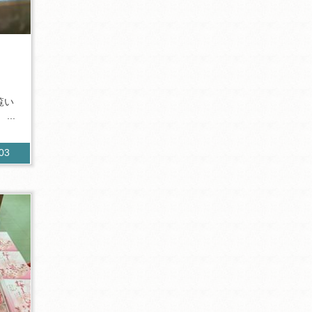
覧い
..
603