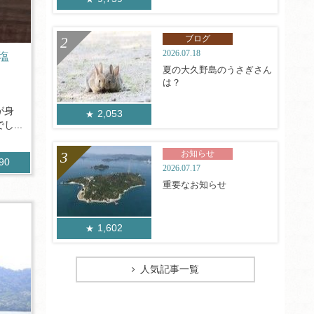
ブログ
2026.07.18
塩
夏の大久野島のうさぎさん
は？
が身
2,053
...
お知らせ
390
2026.07.17
重要なお知らせ
1,602
人気記事一覧