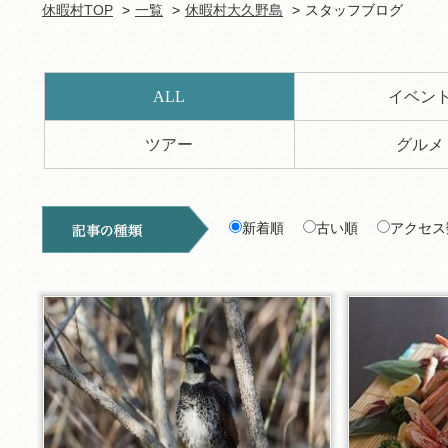
休暇村TOP
一覧
休暇村大久野島
スタッフブログ
ALL
イベン
ツアー
グルメ
新着順
古い順
アクセス