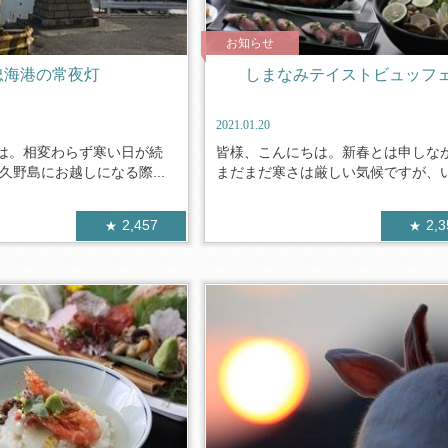
お知らせ
忠海港の常夜灯
しまなみテイストビュッフ
2021.01.20
は。相変わらず寒い日が続
皆様、こんにちは。新春とは申しな
久野島にお越しになる際...
まだまだ寒さは厳しい気候ですが、いか
2,457
2,