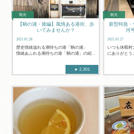
観光
観光
【鞆の浦・後編】風情ある港街、歩
新型特急・
いてみませんか？
河
2021.01.28
2021.01.27
歴史情緒溢れる潮待ちの港「鞆の浦」
いつも休暇村
情緒あふれる潮待ちの港「鞆の浦」の紹...
にありがとうご
2,301