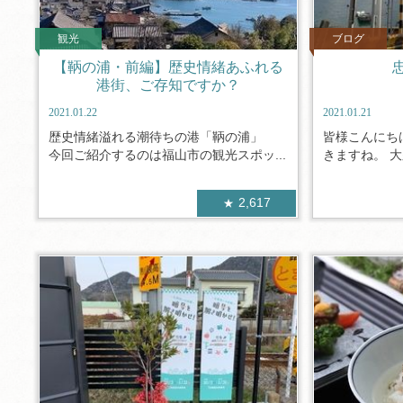
観光
ブログ
【鞆の浦・前編】歴史情緒あふれる
港街、ご存知ですか？
2021.01.22
2021.01.21
歴史情緒溢れる潮待ちの港「鞆の浦」
皆様こんにち
今回ご紹介するのは福山市の観光スポッ...
きますね。 大
2,617