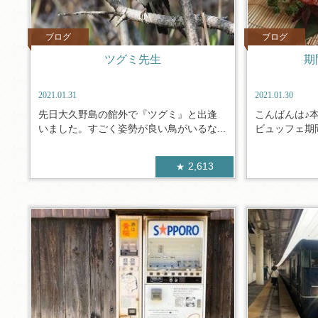
ブログ
ブログ
ツグミ先生
期
2021.01.31
2021.01.30
先日大久野島の館外で『ツグミ』と出逢
こんばんは♪
いました。すごく姿勢が良い鳥がいるな...
ビュッフェ期間
2,613