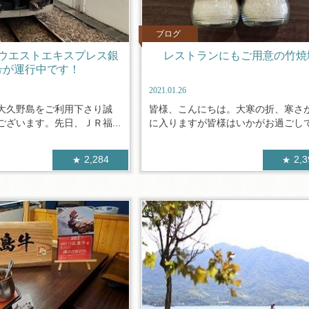
ブログ
ウエストエキスプレス銀
レストランにもご用意の竹焼
号が運行中です！
2021.01.26
大久野島をご利用下さり誠
皆様、こんにちは。大寒の折、寒さ
ざいます。先日、ＪＲ福...
に入りますが皆様はいかがお過ごしでし
2,284
2,