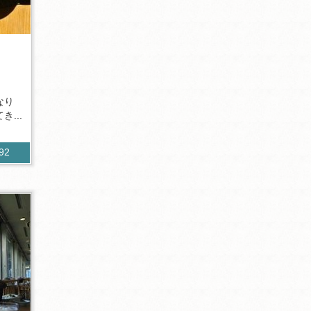
なり
...
892