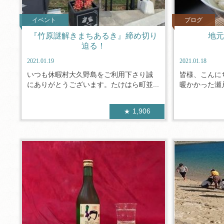
イベント
ブログ
『竹原謎解きまちあるき』締め切り
地元
迫る！
2021.01.19
2021.01.18
いつも休暇村大久野島をご利用下さり誠
皆様、こんに
にありがとうございます。たけはら町並...
暖かかった瀬戸
1,906