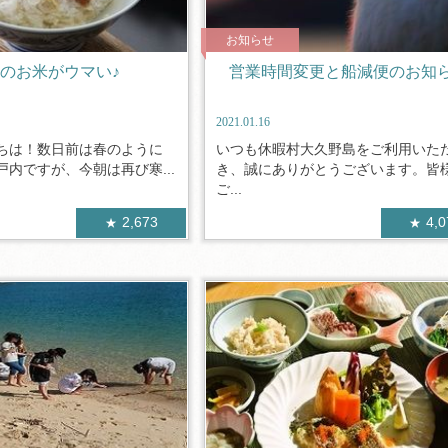
お知らせ
のお米がウマい♪
営業時間変更と船減便のお知
2021.01.16
ちは！数日前は春のように
いつも休暇村大久野島をご利用いた
内ですが、今朝は再び寒...
き、誠にありがとうございます。皆
ご...
2,673
4,