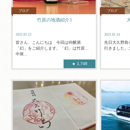
ブログ
ブログ
竹原の地酒紹介3
2021.01.15
2021.01.14
皆さん、こんにちは 今回は吟醸酒
先日大久野島
「幻」をご紹介します。「幻」は竹原の
行きました。大
中尾...
1,748