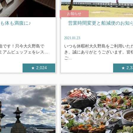
お知らせ
も体も満腹に♪
営業時間変更と船減便のお知
2021.01.23
迫です！只今大久野島で
いつも休暇村大久野島をご利用いた
ミアムビュッフェをレスト
き、誠にありがとうございます。皆
ご...
2,024
2,