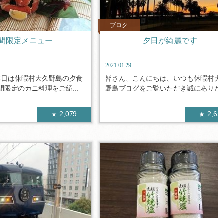
ブログ
間限定メニュー
夕日が綺麗です
2021.01.29
本日は休暇村大久野島の夕食
皆さん、こんにちは、いつも休暇村
限定のカニ料理をご紹...
野島ブログをご覧いただき誠にありがと
2,079
2,