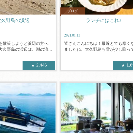
ブログ
大久野島の浜辺
ランチにはこれ♪
2021.01.13
を散策しようと浜辺の方へ
皆さんこんにちは！最近とても寒く
久野島の浜辺は、潮の流...
ましたね。大久野島も雪が少し降ってき
2,446
1,