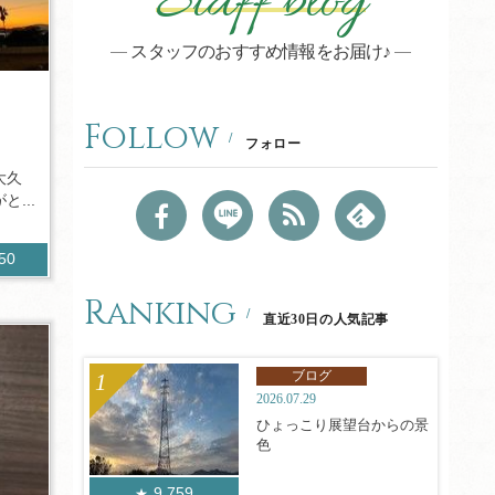
Staff blog
スタッフのおすすめ情報をお届け♪
Follow
フォロー
大久
...
650
Ranking
直近30日の人気記事
ブログ
2026.07.29
ひょっこり展望台からの景
色
9,759