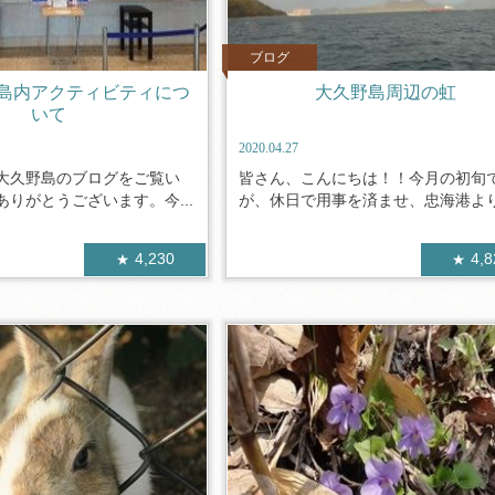
ブログ
島内アクティビティにつ
大久野島周辺の虹
いて
2020.04.27
大久野島のブログをご覧い
皆さん、こんにちは！！今月の初旬
りがとうございます。今...
が、休日で用事を済ませ、忠海港より休
4,230
4,