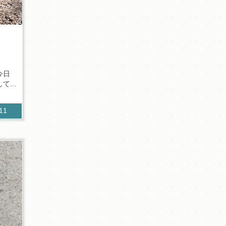
今日
...
611