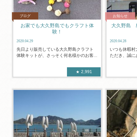
ブログ
お知らせ
お家でも大久野島でもクラフト体
大久野島 
験！
2020.04.29
2020.04.28
先日より販売している大久野島クラフト
いつも休暇村
体験キットが、さっそく何名様かのお客...
ただき、誠にあ
2,991