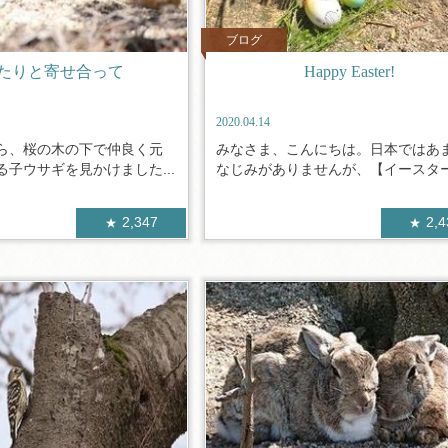
ブログ
たりと寄せ合って
Happy Easter!
2020.04.14
ら、桜の木の下で仲良く元
みなさま、こんにちは。日本ではあ
子ウサギを見かけました...
なじみがありませんが、【イースター】
2,347
2,