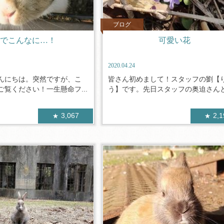
ブログ
年でこんなに…！
可愛い花
2020.04.24
んにちは。突然ですが、こ
皆さん初めまして！スタッフの劉【
覧ください！一生懸命フ...
う】です。先日スタッフの奥迫さんと島
3,067
2,