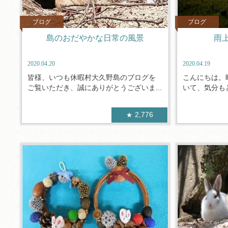
ブログ
ブログ
島のおだやかな日常の風景
雨
2020.04.20
2020.04.19
皆様、いつも休暇村大久野島のブログを
こんにちは。
ご覧いただき、誠にありがとうございま...
いて、気分もど
2,776