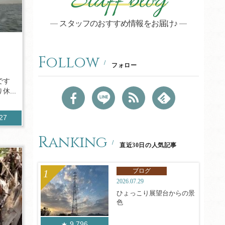
Staff blog
スタッフのおすすめ情報をお届け♪
Follow
フォロー
です
...
827
Ranking
直近30日の人気記事
ブログ
2026.07.29
ひょっこり展望台からの景
色
9,796