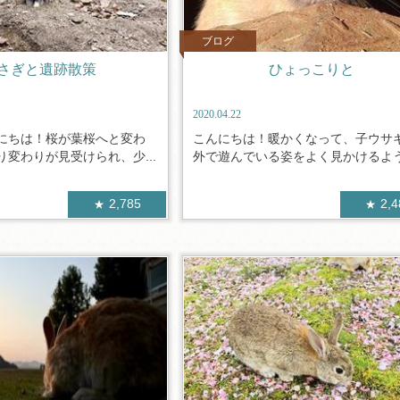
ブログ
さぎと遺跡散策
ひょっこりと
2020.04.22
にちは！桜が葉桜へと変わ
こんにちは！暖かくなって、子ウサ
変わりが見受けられ、少...
外で遊んでいる姿をよく見かけるように
2,785
2,