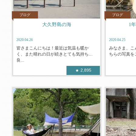
ブログ
ブログ
大久野島の海
1
2020.04.26
2020.04.25
皆さまこんにちは！最近は気温も暖か
みなさま、こ
く、また晴れの日が続きとても気持ちが
ちらの写真をご
良...
2,895