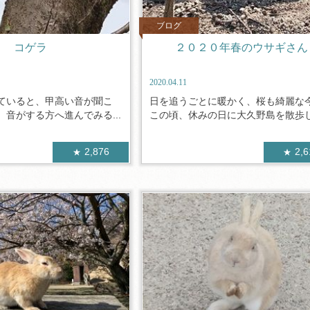
ブログ
コゲラ
２０２０年春のウサギさん
2020.04.11
ていると、甲高い音が聞こ
日を追うごとに暖かく、桜も綺麗な
音がする方へ進んでみる...
この頃、休みの日に大久野島を散歩して
2,876
2,