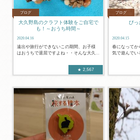
ブログ
ブログ
大久野島のクラフト体験をご自宅で
ぴっ
も！～おうち時間～
2020.04.16
2020.04.15
遠出や旅行ができないこの期間、お子様
春になってか
はおうちで退屈ですよね・・そんな大久...
気で遊んでいる
2,567