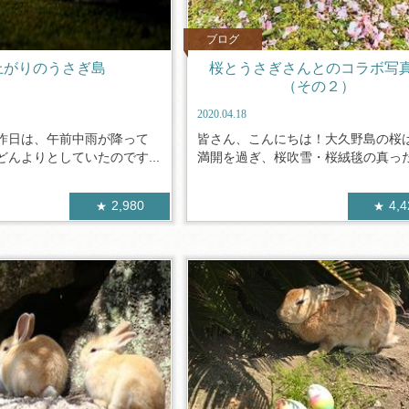
ブログ
上がりのうさぎ島
桜とうさぎさんとのコラボ
（その２）
2020.04.18
昨日は、午前中雨が降って
皆さん、こんにちは！大久野島の桜
んよりとしていたのです...
満開を過ぎ、桜吹雪・桜絨毯の真っただ
2,980
4,