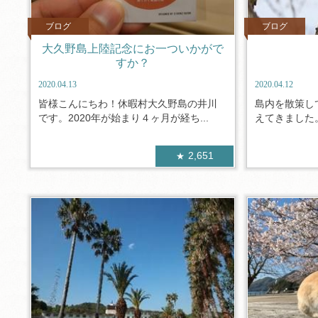
ブログ
ブログ
大久野島上陸記念にお一ついかがで
すか？
2020.04.13
2020.04.12
皆様こんにちわ！休暇村大久野島の井川
島内を散策し
です。2020年が始まり４ヶ月が経ち...
えてきました。
2,651