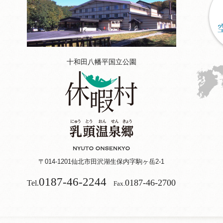
十和田八幡平国立公園
〒014-1201
仙北市田沢湖生保内字駒ヶ岳2-1
0187-46-2244
0187-46-2700
Tel.
Fax.