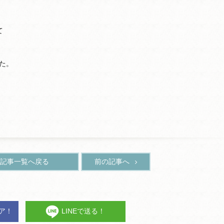
て
た。
。
記事一覧へ戻る
前の記事へ
ェア！
LINEで送る！