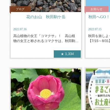
ブログ
お知らせ
花のお山 秋田駒ケ岳
秋田へGO
2022.07.16
2022.07.15
高山植物の女王『コマクサ』！ 高山植
秋田を旅しよ
物の女王と称されるコマクサは、秋田駒...
【7/15～8/3
1,334