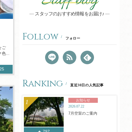
Staff blog
スタッフのおすすめ情報をお届け♪
】
Follow
フォロー
をご
...
025
Ranking
直近30日の人気記事
お知らせ
2026.07.22
7月空室のご案内
797