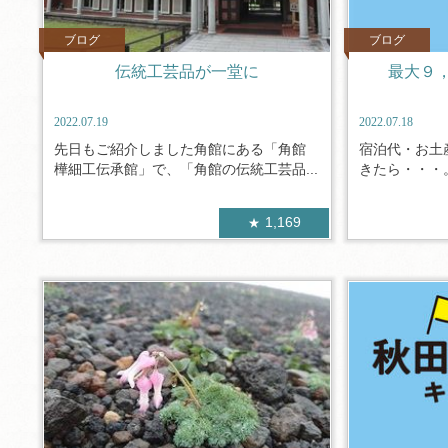
ブログ
ブログ
伝統工芸品が一堂に
最大９
2022.07.19
2022.07.18
先日もご紹介しました角館にある「角館
宿泊代・お土
樺細工伝承館」で、「角館の伝統工芸品...
きたら・・・。
1,169