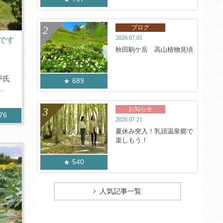
ブログ
2026.07.01
です
秋田駒ケ岳 高山植物見頃
平氏
689
.
お知らせ
276
2026.07.21
夏休み突入！乳頭温泉郷で
楽しもう！
540
人気記事一覧