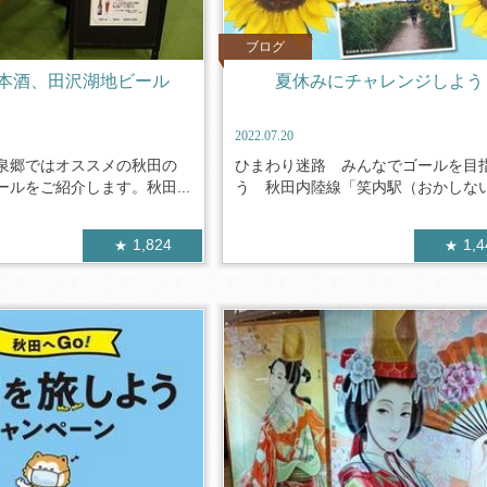
ブログ
本酒、田沢湖地ビール
夏休みにチャレンジしよう
2022.07.20
泉郷ではオススメの秋田の
ひまわり迷路 みんなでゴールを目
ルをご紹介します。秋田...
う 秋田内陸線「笑内駅（おかしないえ
1,824
1,