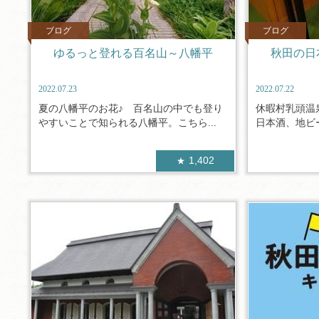
ブログ
ブログ
ゆるっと登れる百名山～八幡平
秋田の日
2022.07.23
2022.07.22
夏の八幡平のお花♪ 百名山の中でも登り
休暇村乳頭温
やすいことで知られる八幡平。こちら...
日本酒、地ビー
1,402