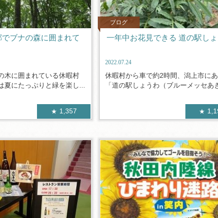
ブログ
郷でブナの森に囲まれて
一年中お花見できる 道の駅し
2022.07.24
の木に囲まれている休暇村
休暇村から車で約2時間、潟上市に
夏にたっぷりと緑を楽し...
「道の駅しょうわ（ブルーメッセあきた
1,357
1,