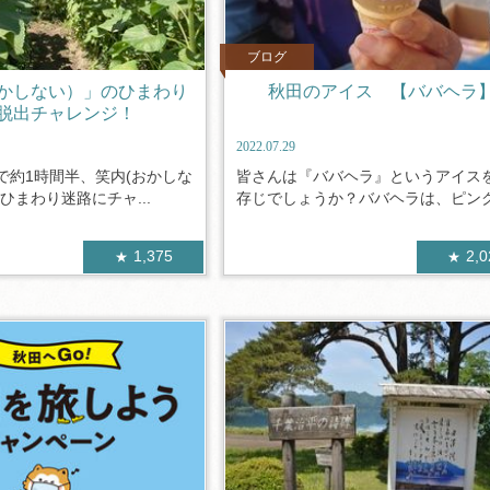
ブログ
かしない）」のひまわり
秋田のアイス 【ババヘラ
脱出チャレンジ！
2022.07.29
で約1時間半、笑内(おかしな
皆さんは『ババヘラ』というアイス
ひまわり迷路にチャ...
存じでしょうか？ババヘラは、ピンク色
1,375
2,