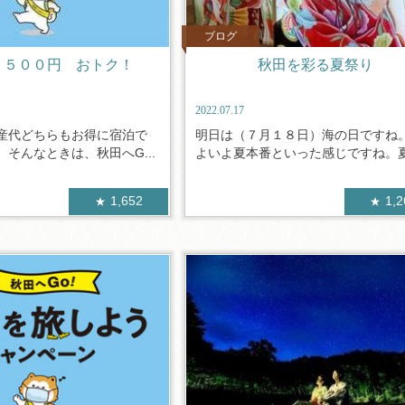
ブログ
，５００円 おトク！
秋田を彩る夏祭り
2022.07.17
産代どちらもお得に宿泊で
明日は（７月１８日）海の日ですね
そんなときは、秋田へG...
よいよ夏本番といった感じですね。夏と
1,652
1,