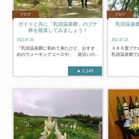
ブログ
ブログ
ガイドと共に「乳頭温泉郷」のブナ
乳頭温泉
林を散策してみましょう！
2022.07.26
2022.07.25
『乳頭温泉郷に初めて来たけど、おすす
３６０度ブナ
めのウォーキングコースや、 道沿いの...
乳頭温泉郷では
2,149