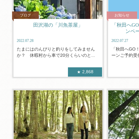
ブログ
お知らせ
田沢湖の「川魚茶屋」
「秋田へG
ンペ
2022.07.28
2022.07.27
たまにはのんびりと釣りをしてみません
「秋田へGO
か？ 休暇村から車で20分くらいのと...
ーンご予約受付
2,868