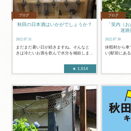
ブログ
ブログ
秋田の日本酒はいかがでしょうか？
「笑内（お
迷路
2022.07.31
2022.07.30
まだまだ暑い日が続きますね。そんなと
休暇村から車
きは冷たいお酒を飲んで水分を補給しま...
い)駅前にある
1,614