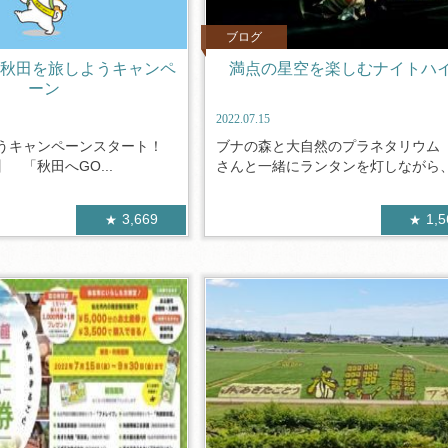
ブログ
！秋田を旅しようキャンペ
満点の星空を楽しむナイトハ
ーン
2022.07.15
うキャンペーンスタート！
ブナの森と大自然のプラネタリウム
1】 「秋田へGO...
さんと一緒にランタンを灯しながら、夜
3,669
1,