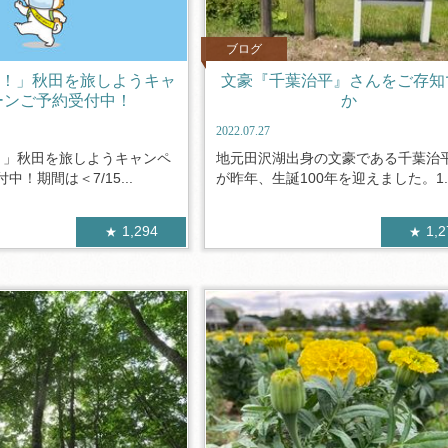
ブログ
O！」秋田を旅しようキャ
文豪『千葉治平』さんをご存知
ーンご予約受付中！
か
2022.07.27
！」秋田を旅しようキャンペ
地元田沢湖出身の文豪である千葉治
中！期間は＜7/15...
が昨年、生誕100年を迎えました。1..
1,294
1,