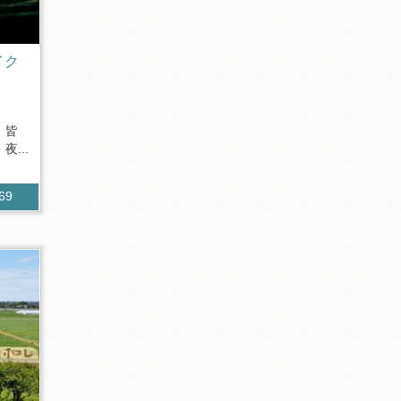
イク
 皆
...
569