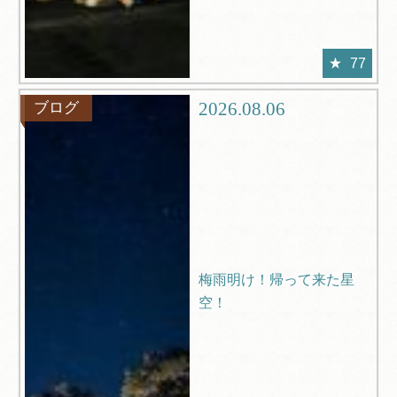
77
2026.08.06
ブログ
梅雨明け！帰って来た星
空！