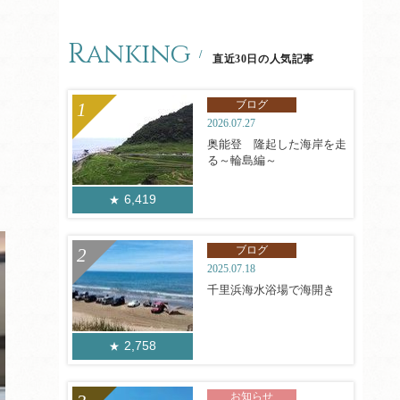
Ranking
直近30日の人気記事
ブログ
2026.07.27
奥能登 隆起した海岸を走
る～輪島編～
6,419
ブログ
2025.07.18
千里浜海水浴場で海開き
2,758
お知らせ