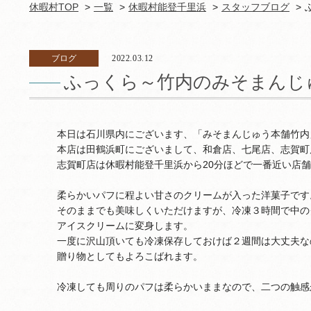
休暇村TOP
一覧
休暇村能登千里浜
スタッフブログ
ブログ
2022.03.12
ふっくら～竹内のみそまんじ
本日は石川県内にございます、「みそまんじゅう本舗竹内
本店は田鶴浜町にございまして、和倉店、七尾店、志賀町
志賀町店は休暇村能登千里浜から20分ほどで一番近い店
柔らかいパフに程よい甘さのクリームが入った洋菓子です
そのままでも美味しくいただけますが、冷凍３時間で中の
アイスクリームに変身します。
一度に沢山頂いても冷凍保存しておけば２週間は大丈夫な
贈り物としてもよろこばれます。
冷凍しても周りのパフは柔らかいままなので、二つの触感