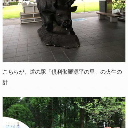
こちらが、道の駅「倶利伽羅源平の里」の火牛の
計