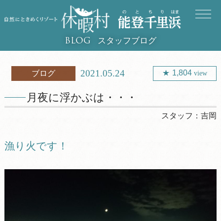
スタッフブログ
BLOG
2021.05.24
1,804
ブログ
view
月夜に浮かぶは・・・
スタッフ：
吉岡
漁り火です！