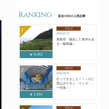
Ranking
直近30日の人気記事
ブログ
2026.07.27
奥能登 隆起した海岸を走
る～輪島編～
6,452
ブログ
2026.08.07
行ってきました！！～のと
里山ポケモン・ウィズ・ユ
ー空港～
1,831
ブログ