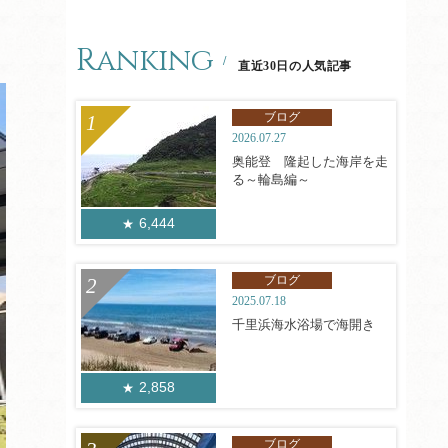
Ranking
直近30日の人気記事
ブログ
2026.07.27
奥能登 隆起した海岸を走
る～輪島編～
6,444
ブログ
2025.07.18
千里浜海水浴場で海開き
2,858
ブログ