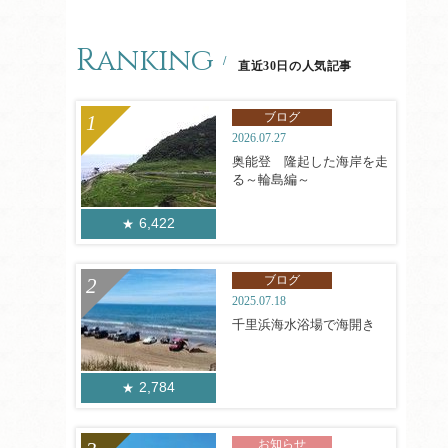
Ranking
直近30日の人気記事
ブログ
2026.07.27
奥能登 隆起した海岸を走
る～輪島編～
6,422
ブログ
2025.07.18
千里浜海水浴場で海開き
2,784
お知らせ