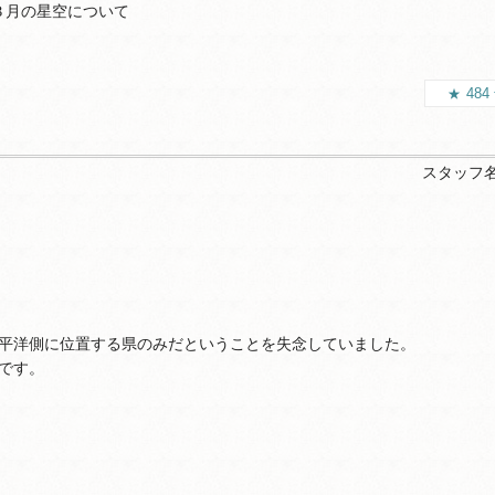
３月の星空について
484
スタッフ
平洋側に位置する県のみだということを失念していました。
です。