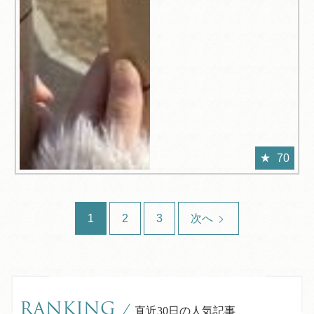
70
1
2
3
次へ
RANKING
/
直近30日の人気記事