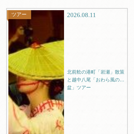
グルメ
観光
2026.08.11
ツアー
ブログ
Q＆A
北前舩の港町「岩瀬」散策
と越中八尾「おわら風の
盆」ツアー