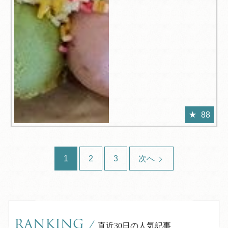
88
1
2
3
次へ
RANKING
/
直近30日の人気記事