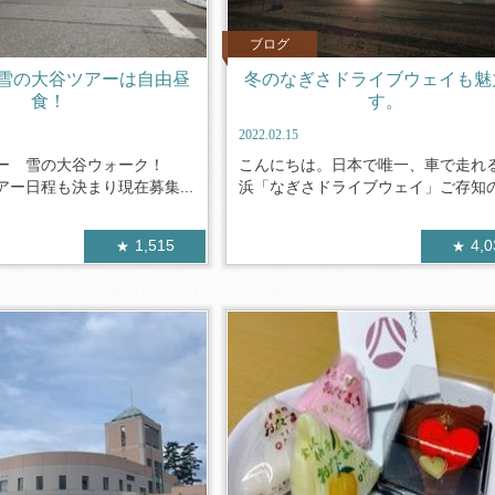
ブログ
雪の大谷ツアーは自由昼
冬のなぎさドライブウェイも魅
食！
す。
2022.02.15
アー 雪の大谷ウォーク！
こんにちは。日本で唯一、車で走れ
ー日程も決まり現在募集...
浜「なぎさドライブウェイ」ご存知の方
1,515
4,