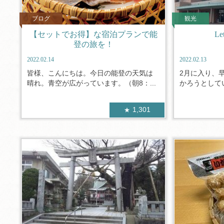
ブログ
観光
【セットでお得】な宿泊プランで能
L
登の旅を！
2022.02.14
2022.02.13
皆様、こんにちは。今日の能登の天気は
2月に入り、
晴れ。青空が広がっています。（朝8：...
かろうとしてい
1,301