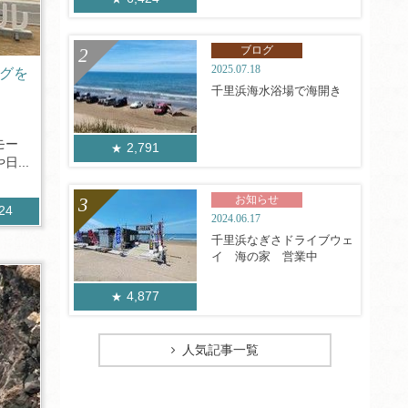
ブログ
2025.07.18
ングを
千里浜海水浴場で海開き
モー
2,791
...
お知らせ
924
2024.06.17
千里浜なぎさドライブウェ
イ 海の家 営業中
4,877
人気記事一覧