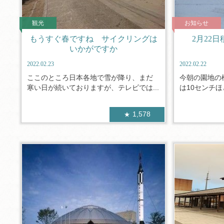
観光
お知らせ
もうすぐ春ですね サイクリングは
2月22
いかがですか
2022.02.23
2022.02.22
ここのところ日本各地で雪が降り、まだ
今朝の園地の
寒い日が続いておりますが、テレビでは...
は10センチほ
1,578