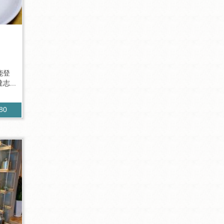
能登
...
480