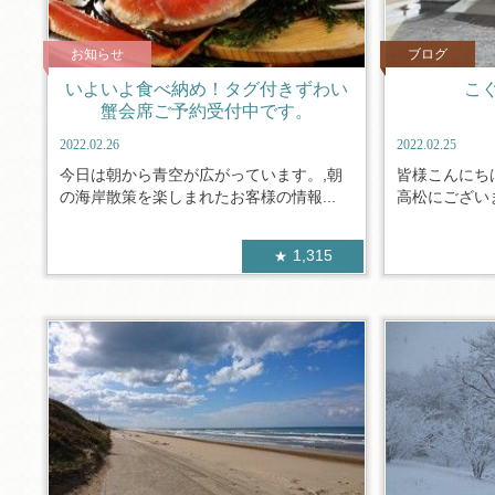
お知らせ
ブログ
いよいよ食べ納め！タグ付きずわい
こ
蟹会席ご予約受付中です。
2022.02.26
2022.02.25
今日は朝から青空が広がっています。,朝
皆様こんにち
の海岸散策を楽しまれたお客様の情報...
高松にございま
1,315