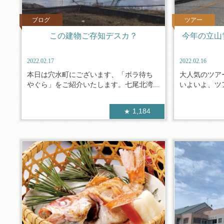
ブログ
ツアー
この建物ご存知デスカ？
今年の立山
2022.02.17
2022.02.16
本日は穴水町にございます、「ボラ待ち
大人気のツ
やぐら」をご紹介いたします。七尾北湾...
いよいよ、ツア
1,184