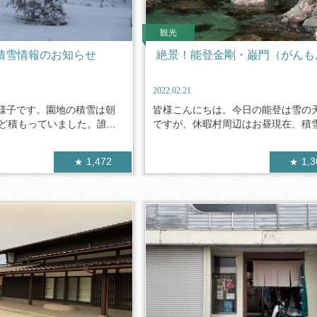
観光
日積雪情報のお知らせ
絶景！能登金剛・巌門（がんも
2022.02.21
様子です。園地の積雪は朝
皆様こんにちは。今日の能登は雪の
ど積もっていました。誰...
ですが、休暇村周辺はお昼現在、積雪は
1,472
1,