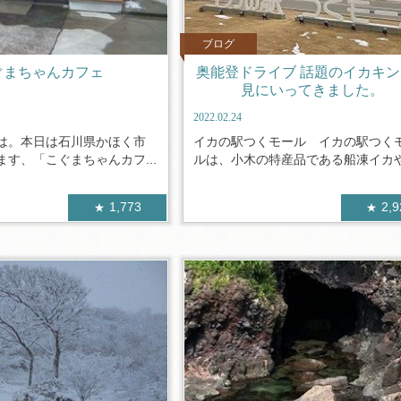
ブログ
ぐまちゃんカフェ
奥能登ドライブ 話題のイカキ
見にいってきました。
2022.02.24
は。本日は石川県かほく市
イカの駅つくモール イカの駅つく
す、「こぐまちゃんカフ...
ルは、小木の特産品である船凍イカや日
1,773
2,