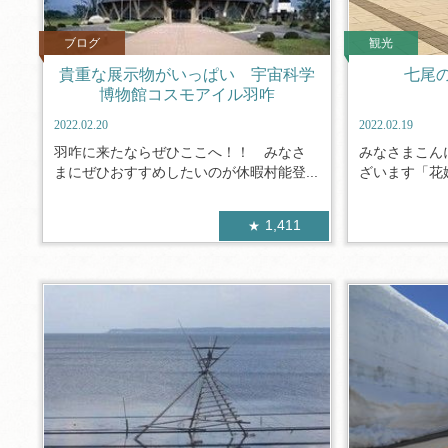
ブログ
観光
貴重な展示物がいっぱい 宇宙科学
七尾
博物館コスモアイル羽咋
2022.02.20
2022.02.19
羽咋に来たならぜひここへ！！ みなさ
みなさまこん
まにぜひおすすめしたいのが休暇村能登...
ざいます「花嫁
1,411