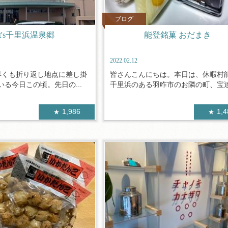
ブログ
et's千里浜温泉郷
能登銘菓 おだまき
2022.02.12
早くも折り返し地点に差し掛
皆さんこんにちは。本日は、休暇村
る今日この頃。先日の...
千里浜のある羽咋市のお隣の町、宝達志
1,986
1,