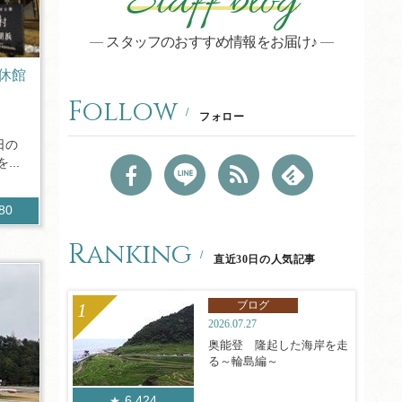
Staff blog
スタッフのおすすめ情報をお届け♪
休館
Follow
フォロー
日の
..
480
Ranking
直近30日の人気記事
ブログ
2026.07.27
奥能登 隆起した海岸を走
る～輪島編～
6,424