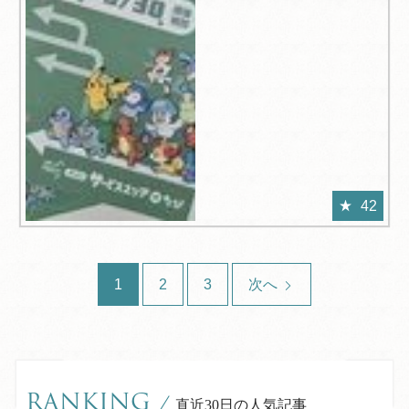
42
1
2
3
次へ
RANKING
/
直近30日の人気記事