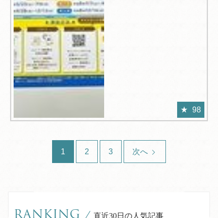
98
1
2
3
次へ
RANKING
/
直近30日の人気記事