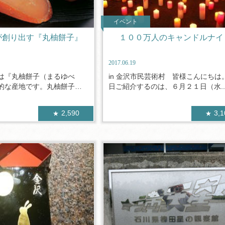
イベント
が創り出す『丸柚餅子』
１００万人のキャンドルナイ
2017.06.19
は『丸柚餅子（まるゆべ
in 金沢市民芸術村 皆様こんにちは
的な産地です。丸柚餅子と
日ご紹介するのは、６月２１日（水..
2,590
3,