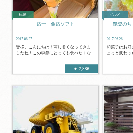
観光
グルメ
箔一 金箔ソフト
能登のち
2017.06.27
2017.06.26
皆様、こんにちは！蒸し暑くなってきま
和菓子はお好
したね！この季節にとっても食べたくな...
ょっと変わった
2,886