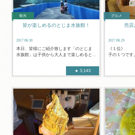
観光
グルメ
皆が楽しめるのとじま水族館！
売店
2017.06.30
2017.06.29
本日、皆様にご紹介致します「のとじま
《１位》 
水族館」は子供から大人まで楽しめると...
子の１つです。
3,143