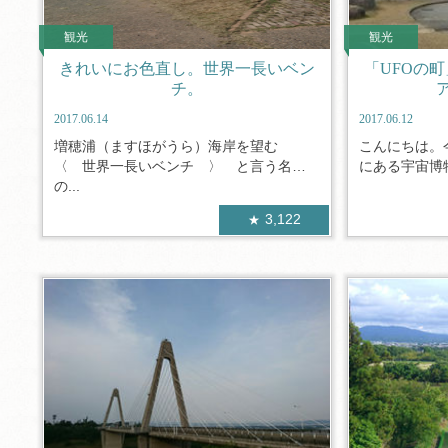
観光
観光
きれいにお色直し。世界一長いベン
「UFOの
チ。
2017.06.14
2017.06.12
増穂浦（ますほがうら）海岸を望む
こんにちは。
〈 世界一長いベンチ 〉 と言う名前
にある宇宙博物
の...
3,122