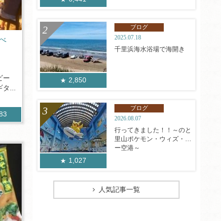
ブログ
2025.07.18
べ
千里浜海水浴場で海開き
ビー
2,850
...
ブログ
783
2026.08.07
行ってきました！！～のと
里山ポケモン・ウィズ・ユ
ー空港～
1,027
人気記事一覧