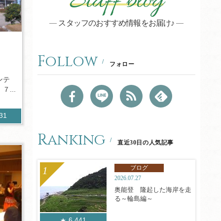
Staff blog
スタッフのおすすめ情報をお届け♪
Follow
フォロー
ンテ
...
131
Ranking
直近30日の人気記事
ブログ
2026.07.27
奥能登 隆起した海岸を走
る～輪島編～
6,441