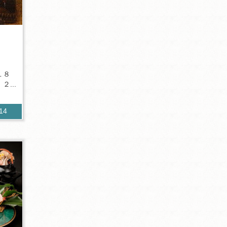
１８
...
714