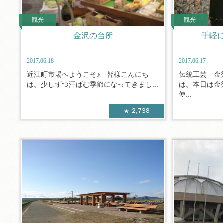
観光
観光
金沢の台所
手軽
2017.06.18
2017.06.17
近江町市場へようこそ♪ 皆様こんにち
伝統工芸 金
は。少しずつ汗ばむ季節になってきまし...
は。本日は金
使...
2,738