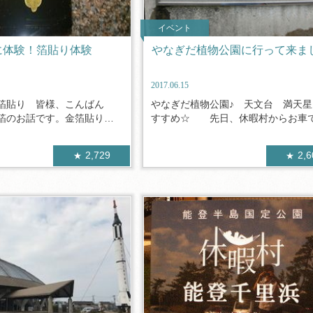
イベント
に体験！箔貼り体験
やなぎだ植物公園に行って来ま
2017.06.15
箔貼り 皆様、こんばん
やなぎだ植物公園♪ 天文台 満天星
箔のお話です。金箔貼りで
すすめ☆ 先日、休暇村からお車で.
2,729
2,