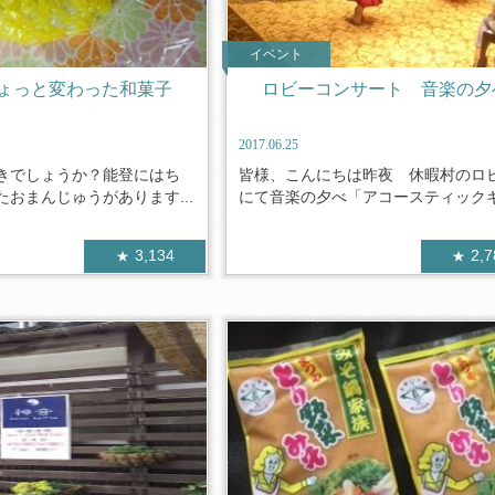
イベント
ょっと変わった和菓子
ロビーコンサート 音楽の夕
2017.06.25
きでしょうか？能登にはち
皆様、こんにちは昨夜 休暇村のロ
おまんじゅうがあります...
にて音楽の夕べ「アコースティックギタ
3,134
2,