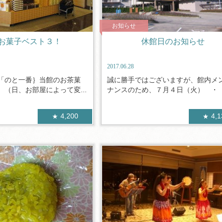
お知らせ
お菓子ベスト３！
休館日のお知らせ
2017.06.28
「のと一番｝当館のお茶菓
誠に勝手ではございますが、館内メ
（日、お部屋によって変...
ナンスのため、７月４日（火） ・ ７
4,200
4,