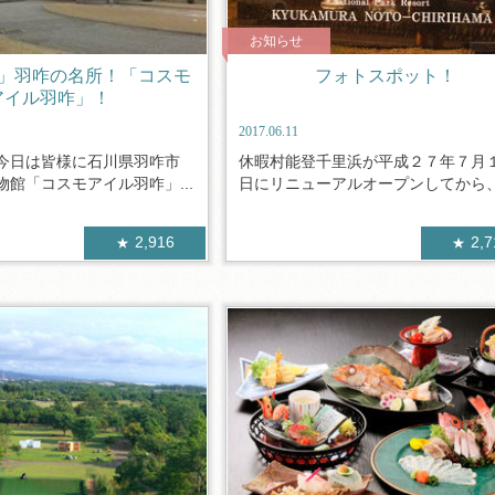
お知らせ
町」羽咋の名所！「コスモ
フォトスポット！
アイル羽咋」！
2017.06.11
今日は皆様に石川県羽咋市
休暇村能登千里浜が平成２７年７月
館「コスモアイル羽咋」...
日にリニューアルオープンしてから、２
2,916
2,