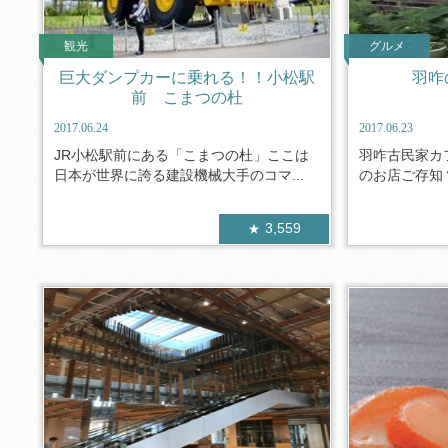
観光
グルメ
巨大ダンプカーに乗れる！！小松駅
羽咋
前 こまつの杜
2017.06.24
2017.06.23
JR小松駅前にある「こまつの杜」ここは
羽咋古民家カ
日本が世界に誇る建設機械大手のコマ...
のお店ご存知？
3,559