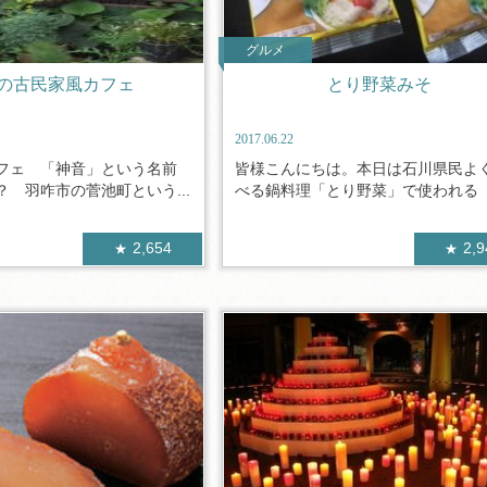
グルメ
の古民家風カフェ
とり野菜みそ
2017.06.22
フェ 「神音」という名前
皆様こんにちは。本日は石川県民よ
 羽咋市の菅池町という...
べる鍋料理「とり野菜」で使われる「と
2,654
2,