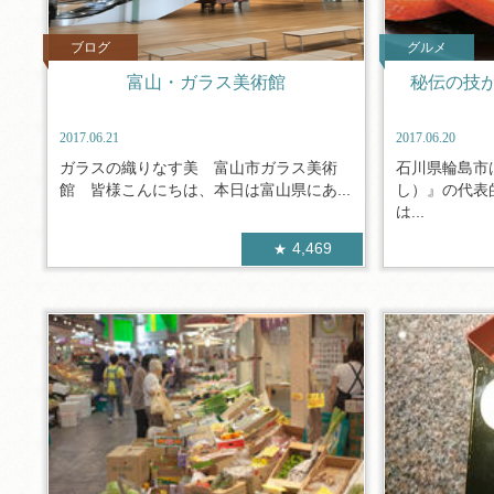
ブログ
グルメ
富山・ガラス美術館
秘伝の技
2017.06.21
2017.06.20
ガラスの織りなす美 富山市ガラス美術
石川県輪島市
館 皆様こんにちは、本日は富山県にあ...
し）』の代表
は...
4,469